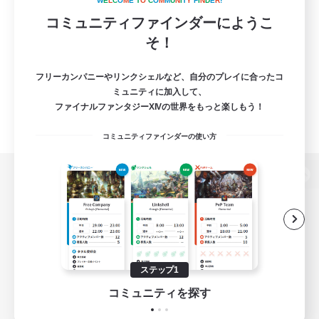
W
E
L
C
O
M
E
T
O
C
O
M
M
U
N
I
T
Y
F
I
N
D
E
R
!
コミュニティファインダーにようこ
そ！
フリーカンパニーやリンクシェルなど、自分のプレイに合ったコ
ミュニティに加入して、
ファイナルファンタジーXIVの世界をもっと楽しもう！
コミュニティファインダーの使い方
パソコン版へ
関連商品
e-STOREで購入
ステップ1
ゲームダウンロード
コミュニティを探す