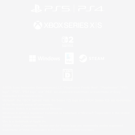
©2026 Sony Interactive Entertainment LLC."PlayStation Family Mark", "PlayStation", "PS5
logo", "PS5", "PS4 logo" and "PS4" are registered trademarks or trademarks of Sony
Interactive Entertainment Inc.
Microsoft, the XBOX Sphere mark, the Series X|S logo and XBOX Series X|S are trademarks
of the Microsoft group of companies.
Nintendo Switch is a trademark of Nintendo.
Windows is either a registered trademark or trademark of Microsoft Corporation in the United
States and/or other countries.
Mac is a trademark of Apple Inc.
©2026 Valve Corporation. Steam and the Steam logo are trademarks and/or registered
trademarks of Valve Corporation in the U.S. and/or other countries.