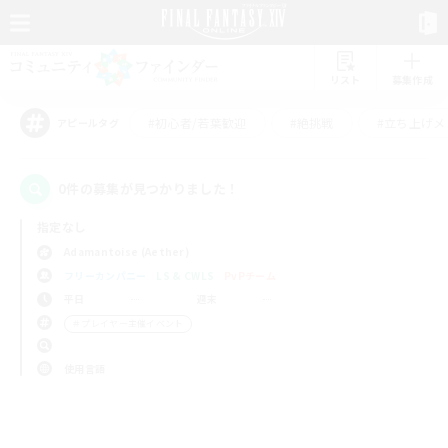
リスト
募集作成
#初心者/若葉歓迎
#絶挑戦
#立ち上げメ
アピールタグ
0件の募集が見つかりました！
指定なし
Adamantoise (Aether)
フリーカンパニー
LS & CWLS
PvPチーム
平日
週末
＃プレイヤー主催イベント
使用言語