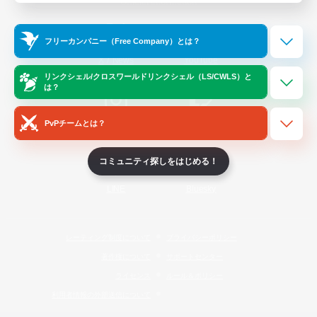
Official Information
フリーカンパニー（Free Company）とは？
/
X
News
YouTube
リンクシェル/クロスワールドリンクシェル（LS/CWLS）と
は？
PvPチームとは？
Instagram
Twitch
コミュニティ探しをはじめる！
LINE
Bluesky
レーティング制度について
プライバシーポリシー
著作権について
サポートセンター
ライセンス
ルール＆ポリシー
利用者情報の外部送信について