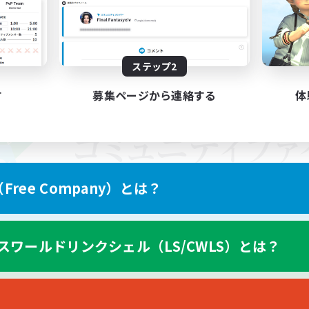
ステップ2
す
募集ページから連絡する
体
ree Company）とは？
スワールドリンクシェル（LS/CWLS）とは？
スマートフォン版へ