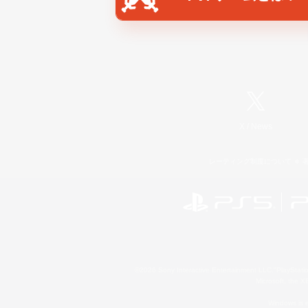
X
/
News
レーティング制度について
©2026 Sony Interactive Entertainment LLC."PlayStation
Microsoft, the 
Windows is e