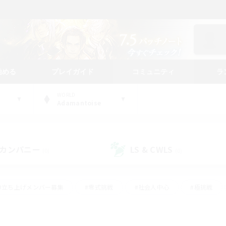
始める
プレイガイド
コミュニティ
ラ
WORLD
Adamantoise
カンパニー
LS & CWLS
(0)
(0)
#立ち上げメンバー募集
#零式挑戦
#社会人中心
#極挑戦
#体験歓迎
#ロールプレイ
#ギャザラー中心
#クラフター中
て頑張る
#スクリーンショット撮影
#ミラプリ（ミラージュプリズム