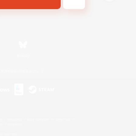
Bluesky
利用者情報の外部送信について
s or trademarks of Sony Interactive Entertainment Inc.
up of companies.
er countries.