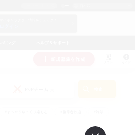
日本語
マイキャラクター情報をチェック！
ログイン
ンキング
ヘルプ＆サポート
新規募集を作成
リスト
ガイド
PvPチーム
検索
(0)
#まったりゆっくり楽しむ
#復帰者歓迎
#雑談
心
#演奏
#トレジャーハント
#ハウジング
）
#プレイヤー主催イベント