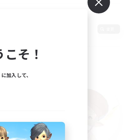
言語
変更
うこそ！
ィに加入して、
た。