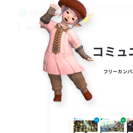
0件の募集が見つかりました！
指定なし
平日
週末
コミュ
フリーカンパ
募