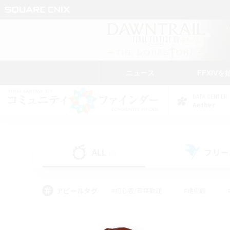
ニュース
FFXIVを
DATA CENTER
Aether
ALL
フリー
(0)
アピールタグ
#初心者/若葉歓迎
#絶挑戦
#なんでも楽しむ
#学生中心
#モブハント
#レベリング
#クリア目指し