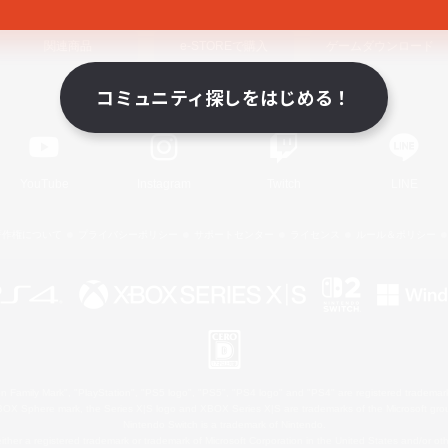
関連商品
e-STOREで購入
ゲームダウンロード
コミュニティ探しをはじめる！
Official Information
YouTube
Instagram
Twitch
LINE
著作権について
プライバシーポリシー
サポートセンター
ライセンス
ルール＆ポリシー
 Family Mark", "PlayStation", "PS5 logo", "PS5", "PS4 logo" and "PS4" are registered trademark
XBOX Sphere mark, the Series X|S logo and XBOX Series X|S are trademarks of the Microsoft gro
Nintendo Switch is a trademark of Nintendo.
ither a registered trademark or trademark of Microsoft Corporation in the United States and/or oth