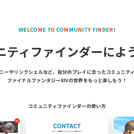
＃トレジャーハント
使用
W
E
L
C
O
M
E
T
O
C
O
M
M
U
N
I
T
Y
F
I
N
D
E
R
!
ニティファインダーによ
ニーやリンクシェルなど、自分のプレイに合ったコミュニテ
ファイナルファンタジーXIVの世界をもっと楽しもう！
募集数 0件
集が見つかりませんでし
コミュニティファインダーの使い方
条件を変えて検索してみるでっす！