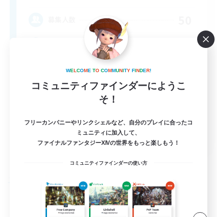
50
募集人数
Friends
W
E
L
C
O
M
E
T
O
C
O
M
M
U
N
I
T
Y
F
I
N
D
E
R
!
コミュニティファインダーにようこ
そ！
フリーカンパニーやリンクシェルなど、自分のプレイに合ったコ
ミュニティに加入して、
EN
ファイナルファンタジーXIVの世界をもっと楽しもう！
詳細を見る
募集期間: 2026/09/04 まで
コミュニティファインダーの使い方
フリーカンパニー