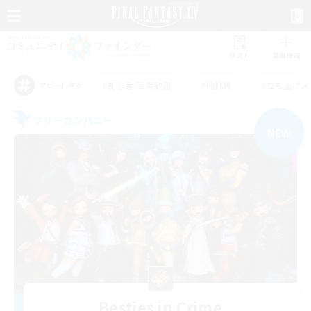
リスト
募集作成
#初心者/若葉歓迎
#絶挑戦
#立ち上げメ
アピールタグ
フリーカンパニー
NEW
Besties in Crime