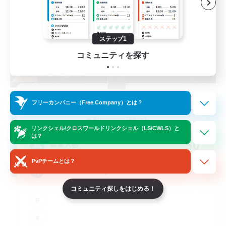
ステップ1
コミュニティを探す
Hardcore Casuals
フリーカンパニー（Free Company）とは？
追加メンバー募集
Adamantoise [Aether]
リンクシェル/クロスワールドリンクシェル（LS/CWLS）と
は？
50
募集人数
PvPチームとは？
Midcore Raiding
コミュニティ探しをはじめる！