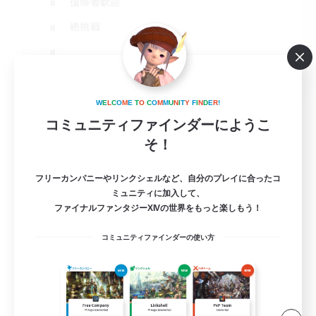
復帰者歓迎
絶挑戦
JA / EN
詳細を見る
W
E
L
C
O
M
E
T
O
C
O
M
M
U
N
I
T
Y
F
I
N
D
E
R
!
募集期間: 2026/08/30 まで
コミュニティファインダーにようこ
そ！
フリーカンパニーやリンクシェルなど、自分のプレイに合ったコ
ミュニティに加入して、
ファイナルファンタジーXIVの世界をもっと楽しもう！
コミュニティファインダーの使い方