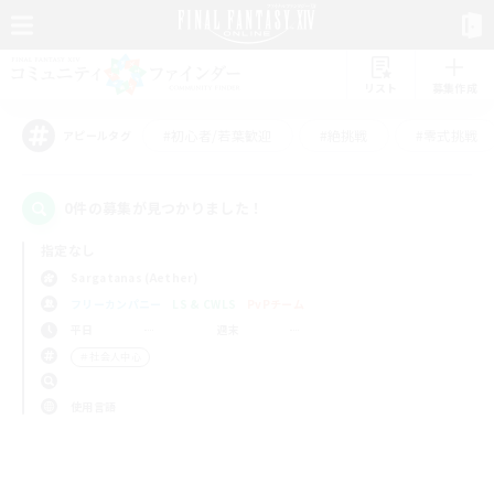
リスト
募集作成
#初心者/若葉歓迎
#絶挑戦
#零式挑戦
アピールタグ
0件の募集が見つかりました！
指定なし
Sargatanas (Aether)
フリーカンパニー
LS & CWLS
PvPチーム
平日
週末
＃社会人中心
使用言語