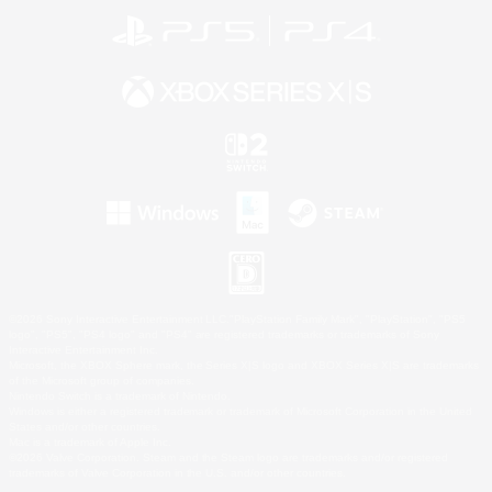
©2026 Sony Interactive Entertainment LLC."PlayStation Family Mark", "PlayStation", "PS5
logo", "PS5", "PS4 logo" and "PS4" are registered trademarks or trademarks of Sony
Interactive Entertainment Inc.
Microsoft, the XBOX Sphere mark, the Series X|S logo and XBOX Series X|S are trademarks
of the Microsoft group of companies.
Nintendo Switch is a trademark of Nintendo.
Windows is either a registered trademark or trademark of Microsoft Corporation in the United
States and/or other countries.
Mac is a trademark of Apple Inc.
©2026 Valve Corporation. Steam and the Steam logo are trademarks and/or registered
trademarks of Valve Corporation in the U.S. and/or other countries.