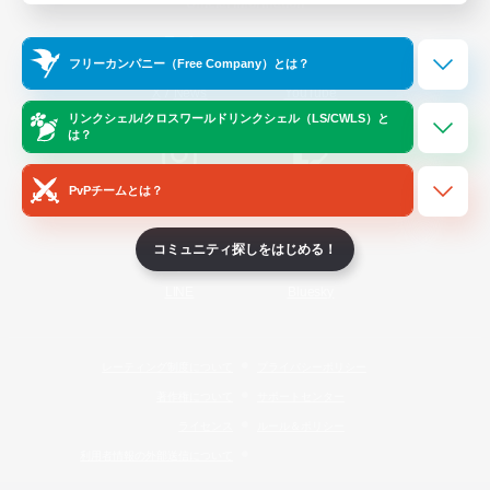
Official Information
フリーカンパニー（Free Company）とは？
/
X
News
YouTube
リンクシェル/クロスワールドリンクシェル（LS/CWLS）と
は？
PvPチームとは？
Instagram
Twitch
コミュニティ探しをはじめる！
LINE
Bluesky
レーティング制度について
プライバシーポリシー
著作権について
サポートセンター
ライセンス
ルール＆ポリシー
利用者情報の外部送信について