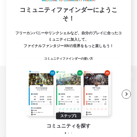
W
E
L
C
O
M
E
T
O
C
O
M
M
U
N
I
T
Y
F
I
N
D
E
R
!
コミュニティファインダーにようこ
そ！
フリーカンパニーやリンクシェルなど、自分のプレイに合ったコ
ミュニティに加入して、
ファイナルファンタジーXIVの世界をもっと楽しもう！
コミュニティファインダーの使い方
パソコン版へ
関連商品
e-STOREで購入
ステップ1
ゲームダウンロード
コミュニティを探す