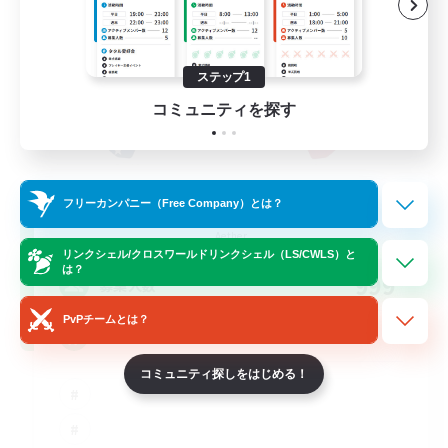
ステップ1
コミュニティを探す
PG Discord & CWLS
フリーカンパニー（Free Company）とは？
追加メンバー募集
Aether
リンクシェル/クロスワールドリンクシェル（LS/CWLS）と
は？
999
募集人数
PvPチームとは？
'Murica
コミュニティ探しをはじめる！