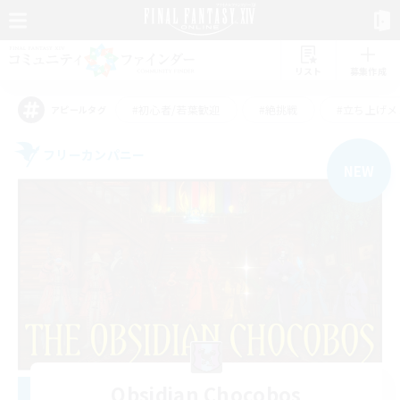
リスト
募集作成
#初心者/若葉歓迎
#絶挑戦
#立ち上げメ
アピールタグ
フリーカンパニー
NEW
Obsidian Chocobos