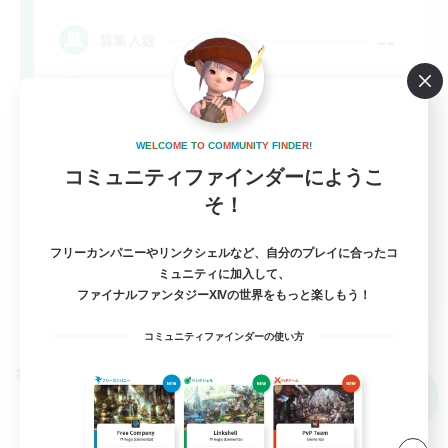
--
募集人数
Lalafell Aether
W
E
L
C
O
M
E
T
O
C
O
M
M
U
N
I
T
Y
F
I
N
D
E
R
!
コミュニティファインダーにようこ
そ！
フリーカンパニーやリンクシェルなど、自分のプレイに合ったコ
ミュニティに加入して、
EN
ファイナルファンタジーXIVの世界をもっと楽しもう！
詳細を見る
募集期間: 2026/09/05 まで
コミュニティファインダーの使い方
クロスワールドリンクシェル
NEW