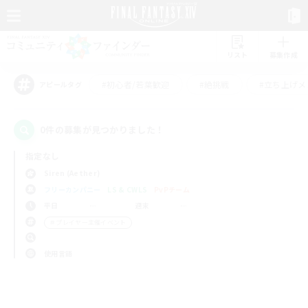
リスト
募集作成
#初心者/若葉歓迎
#絶挑戦
#立ち上げメ
アピールタグ
0件の募集が見つかりました！
指定なし
Siren (Aether)
フリーカンパニー
LS & CWLS
PvPチーム
平日
週末
＃プレイヤー主催イベント
使用言語