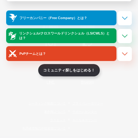
Official Information
フリーカンパニー（Free Company）とは？
/
X
News
YouTube
リンクシェル/クロスワールドリンクシェル（LS/CWLS）と
は？
PvPチームとは？
Instagram
Twitch
コミュニティ探しをはじめる！
LINE
Bluesky
レーティング制度について
プライバシーポリシー
著作権について
サポートセンター
ライセンス
ルール＆ポリシー
利用者情報の外部送信について