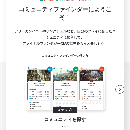
W
E
L
C
O
M
E
T
O
C
O
M
M
U
N
I
T
Y
F
I
N
D
E
R
!
コミュニティファインダーにようこ
そ！
フリーカンパニーやリンクシェルなど、自分のプレイに合ったコ
ミュニティに加入して、
ファイナルファンタジーXIVの世界をもっと楽しもう！
コミュニティファインダーの使い方
パソコン版へ
関連商品
e-STOREで購入
ステップ1
ゲームダウンロード
コミュニティを探す