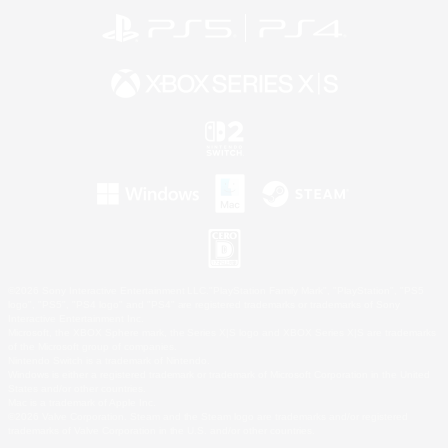
©2026 Sony Interactive Entertainment LLC."PlayStation Family Mark", "PlayStation", "PS5
logo", "PS5", "PS4 logo" and "PS4" are registered trademarks or trademarks of Sony
Interactive Entertainment Inc.
Microsoft, the XBOX Sphere mark, the Series X|S logo and XBOX Series X|S are trademarks
of the Microsoft group of companies.
Nintendo Switch is a trademark of Nintendo.
Windows is either a registered trademark or trademark of Microsoft Corporation in the United
States and/or other countries.
Mac is a trademark of Apple Inc.
©2026 Valve Corporation. Steam and the Steam logo are trademarks and/or registered
trademarks of Valve Corporation in the U.S. and/or other countries.