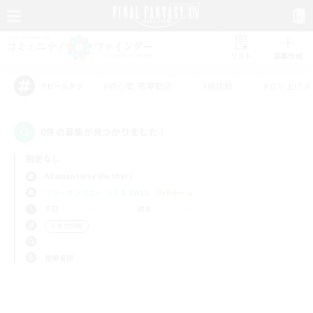
リスト
募集作成
#初心者/若葉歓迎
#絶挑戦
#立ち上げメ
アピールタグ
0件の募集が見つかりました！
指定なし
Adamantoise (Aether)
フリーカンパニー
LS & CWLS
PvPチーム
平日
週末
＃零式挑戦
使用言語