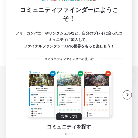
W
E
L
C
O
M
E
T
O
C
O
M
M
U
N
I
T
Y
F
I
N
D
E
R
!
コミュニティファインダーにようこ
そ！
フリーカンパニーやリンクシェルなど、自分のプレイに合ったコ
ミュニティに加入して、
ファイナルファンタジーXIVの世界をもっと楽しもう！
コミュニティファインダーの使い方
パソコン版へ
関連商品
e-STOREで購入
ステップ1
ゲームダウンロード
コミュニティを探す