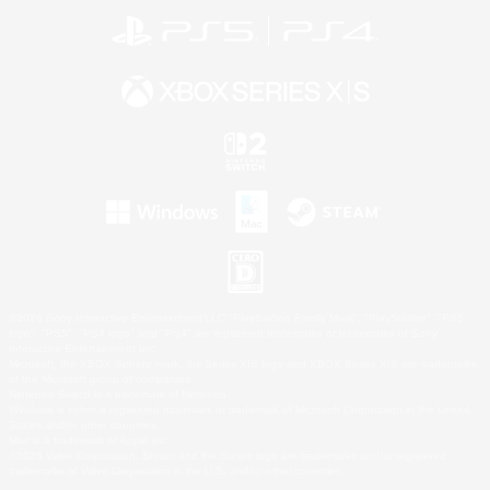
©2026 Sony Interactive Entertainment LLC."PlayStation Family Mark", "PlayStation", "PS5
logo", "PS5", "PS4 logo" and "PS4" are registered trademarks or trademarks of Sony
Interactive Entertainment Inc.
Microsoft, the XBOX Sphere mark, the Series X|S logo and XBOX Series X|S are trademarks
of the Microsoft group of companies.
Nintendo Switch is a trademark of Nintendo.
Windows is either a registered trademark or trademark of Microsoft Corporation in the United
States and/or other countries.
Mac is a trademark of Apple Inc.
©2026 Valve Corporation. Steam and the Steam logo are trademarks and/or registered
trademarks of Valve Corporation in the U.S. and/or other countries.