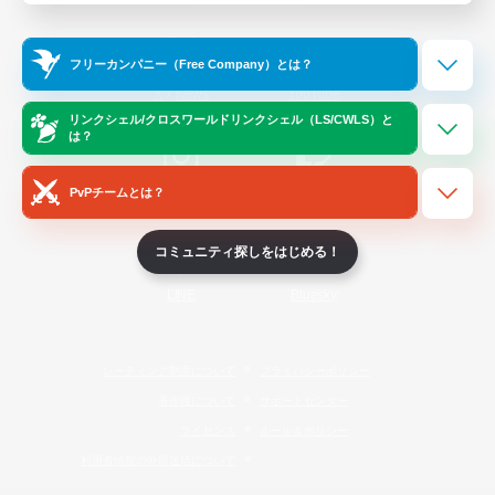
Official Information
フリーカンパニー（Free Company）とは？
/
X
News
YouTube
リンクシェル/クロスワールドリンクシェル（LS/CWLS）と
は？
PvPチームとは？
Instagram
Twitch
コミュニティ探しをはじめる！
LINE
Bluesky
レーティング制度について
プライバシーポリシー
著作権について
サポートセンター
ライセンス
ルール＆ポリシー
利用者情報の外部送信について