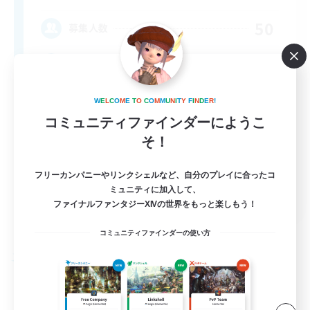
50
募集人数
Friends
W
E
L
C
O
M
E
T
O
C
O
M
M
U
N
I
T
Y
F
I
N
D
E
R
!
コミュニティファインダーにようこ
そ！
フリーカンパニーやリンクシェルなど、自分のプレイに合ったコ
ミュニティに加入して、
EN
ファイナルファンタジーXIVの世界をもっと楽しもう！
詳細を見る
募集期間: 2026/09/04 まで
コミュニティファインダーの使い方
フリーカンパニー