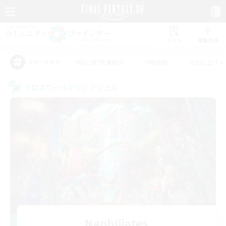
リスト
募集作成
#初心者/若葉歓迎
#絶挑戦
#立ち上げメ
アピールタグ
クロスワールドリンクシェル
Nephiliates