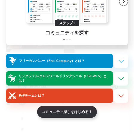
ステップ1
コミュニティを探す
Hardcore Casuals
フリーカンパニー（Free Company）とは？
追加メンバー募集
Adamantoise [Aether]
リンクシェル/クロスワールドリンクシェル（LS/CWLS）と
は？
50
募集人数
PvPチームとは？
Midcore Raiding
コミュニティ探しをはじめる！