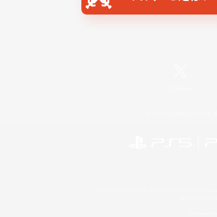
X
/
News
レーティング制度について
©2026 Sony Interactive Entertainment LLC."PlayStation
Microsoft, the 
Windows is e