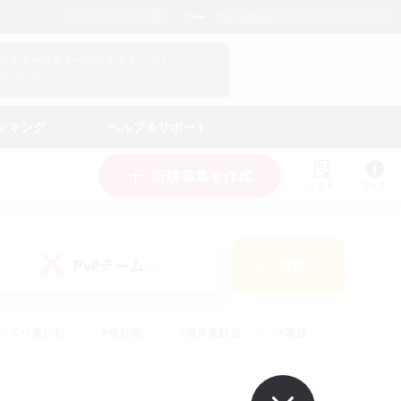
日本語
マイキャラクター情報をチェック！
ログイン
ンキング
ヘルプ＆サポート
新規募集を作成
リスト
ガイド
PvPチーム
検索
(0)
ゆっくり楽しむ
#極挑戦
#復帰者歓迎
#雑談
ルプレイ
#トレジャーハント
#レベリング
して頑張る
#プレイヤー主催イベント