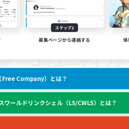
ステップ2
す
募集ページから連絡する
体
ree Company）とは？
スワールドリンクシェル（LS/CWLS）とは？
スマートフォン版へ