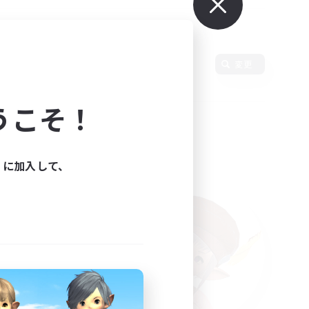
語
変更
うこそ！
ィに加入して、
た。