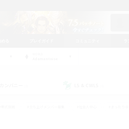
始める
プレイガイド
コミュニティ
ラ
WORLD
Adamantoise
カンパニー
LS & CWLS
(0)
(0)
#零式挑戦
#立ち上げメンバー募集
#社会人中心
#まったり
#体験歓迎
#クラフター中心
#ギャザラー中心
#ロー
ング
#演奏
#ミラプリ（ミラージュプリズム）
#クリア目指