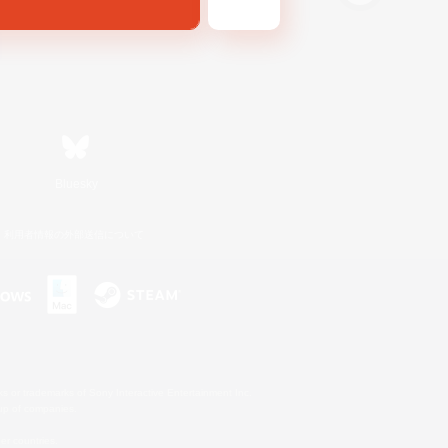
Bluesky
利用者情報の外部送信について
s or trademarks of Sony Interactive Entertainment Inc.
up of companies.
er countries.