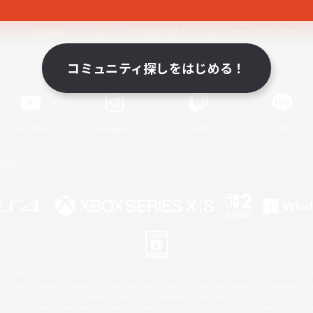
関連商品
e-STOREで購入
ゲームダウンロード
コミュニティ探しをはじめる！
Official Information
YouTube
Instagram
Twitch
LINE
著作権について
プライバシーポリシー
サポートセンター
ライセンス
ルール＆ポリシー
 Family Mark", "PlayStation", "PS5 logo", "PS5", "PS4 logo" and "PS4" are registered trademark
XBOX Sphere mark, the Series X|S logo and XBOX Series X|S are trademarks of the Microsoft gro
Nintendo Switch is a trademark of Nintendo.
ither a registered trademark or trademark of Microsoft Corporation in the United States and/or oth