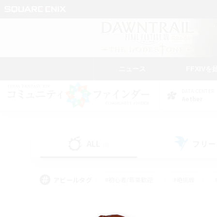
ニュース
FFXIVを
DATA CENTER
Aether
ALL
フリー
(0)
アピールタグ
#初心者/若葉歓迎
#絶挑戦
#モブハント
#学生中心
#なんでも楽しむ
#スクリーンショット撮影
#ハウジ