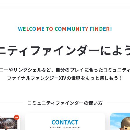
＃クラフター中心
使用言
W
E
L
C
O
M
E
T
O
C
O
M
M
U
N
I
T
Y
F
I
N
D
E
R
!
ニティファインダーによ
ニーやリンクシェルなど、自分のプレイに合ったコミュニテ
ファイナルファンタジーXIVの世界をもっと楽しもう！
募集数 0件
集が見つかりませんでし
コミュニティファインダーの使い方
条件を変えて検索してみるでっす！