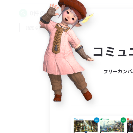
0件の募集が見つかりました！
指定なし
平日
週末
コミュ
フリーカンパ
募