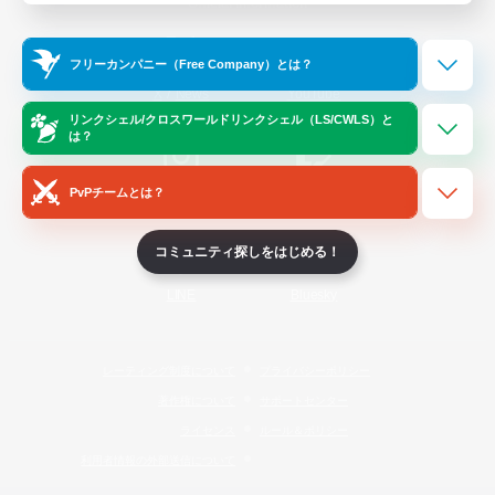
Official Information
フリーカンパニー（Free Company）とは？
/
X
News
YouTube
リンクシェル/クロスワールドリンクシェル（LS/CWLS）と
は？
PvPチームとは？
Instagram
Twitch
コミュニティ探しをはじめる！
LINE
Bluesky
レーティング制度について
プライバシーポリシー
著作権について
サポートセンター
ライセンス
ルール＆ポリシー
利用者情報の外部送信について