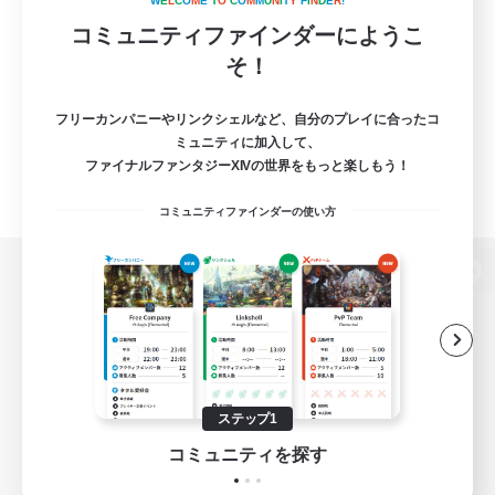
W
E
L
C
O
M
E
T
O
C
O
M
M
U
N
I
T
Y
F
I
N
D
E
R
!
コミュニティファインダーにようこ
そ！
フリーカンパニーやリンクシェルなど、自分のプレイに合ったコ
ミュニティに加入して、
ファイナルファンタジーXIVの世界をもっと楽しもう！
コミュニティファインダーの使い方
パソコン版へ
関連商品
e-STOREで購入
ステップ1
ゲームダウンロード
コミュニティを探す