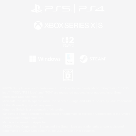
©2026 Sony Interactive Entertainment LLC."PlayStation Family Mark", "PlayStation", "PS5
logo", "PS5", "PS4 logo" and "PS4" are registered trademarks or trademarks of Sony
Interactive Entertainment Inc.
Microsoft, the XBOX Sphere mark, the Series X|S logo and XBOX Series X|S are trademarks
of the Microsoft group of companies.
Nintendo Switch is a trademark of Nintendo.
Windows is either a registered trademark or trademark of Microsoft Corporation in the United
States and/or other countries.
Mac is a trademark of Apple Inc.
©2026 Valve Corporation. Steam and the Steam logo are trademarks and/or registered
trademarks of Valve Corporation in the U.S. and/or other countries.