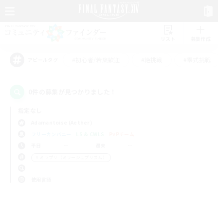
リスト
募集作成
#初心者/若葉歓迎
#絶挑戦
#零式挑戦
アピールタグ
0件の募集が見つかりました！
指定なし
Adamantoise (Aether)
フリーカンパニー
LS & CWLS
PvPチーム
平日
週末
＃ミラプリ（ミラージュプリズム）
使用言語