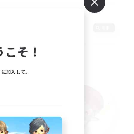
使用言語
変更
うこそ！
ィに加入して、
た。