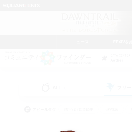
ニュース
FFXIVを
DATA CENTER
Aether
ALL
フリー
(1)
アピールタグ
#初心者/若葉歓迎
#絶挑戦
#モブハント
#学生中心
#なんでも楽しむ
#スクリーンショット撮影
#ハウジ