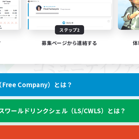
ステップ2
す
募集ページから連絡する
体
ree Company）とは？
スワールドリンクシェル（LS/CWLS）とは？
スマートフォン版へ