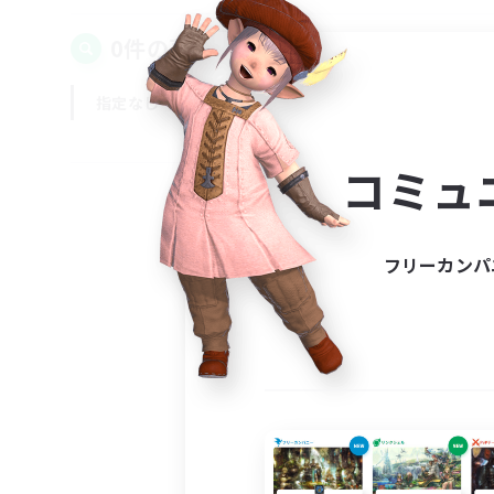
0件の募集が見つかりました！
指定なし
平日
週末
コミュ
フリーカンパ
募