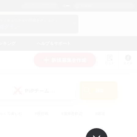
日本語
マイキャラクター情報をチェック！
ログイン
ンキング
ヘルプ＆サポート
新規募集を作成
リスト
ガイド
PvPチーム
検索
(0)
ゆっくり楽しむ
#極挑戦
#復帰者歓迎
#雑談
ルプレイ
#トレジャーハント
#レベリング
して頑張る
#プレイヤー主催イベント