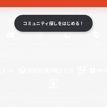
関連商品
e-STOREで購入
ゲームダウンロード
コミュニティ探しをはじめる！
Official Information
YouTube
Instagram
Twitch
LINE
著作権について
プライバシーポリシー
サポートセンター
ライセンス
ルール＆ポリシー
 Family Mark", "PlayStation", "PS5 logo", "PS5", "PS4 logo" and "PS4" are registered trademark
XBOX Sphere mark, the Series X|S logo and XBOX Series X|S are trademarks of the Microsoft gro
Nintendo Switch is a trademark of Nintendo.
ither a registered trademark or trademark of Microsoft Corporation in the United States and/or oth