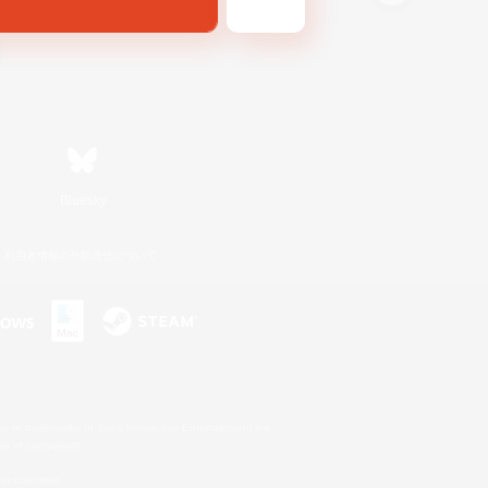
Bluesky
利用者情報の外部送信について
s or trademarks of Sony Interactive Entertainment Inc.
up of companies.
er countries.