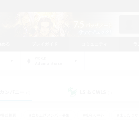
始める
プレイガイド
コミュニティ
ラ
WORLD
Adamantoise
カンパニー
LS & CWLS
(0)
(1)
#零式挑戦
#立ち上げメンバー募集
#社会人中心
#まったり
#体験歓迎
#クラフター中心
#ギャザラー中心
#ロー
ング
#演奏
#ミラプリ（ミラージュプリズム）
#クリア目指