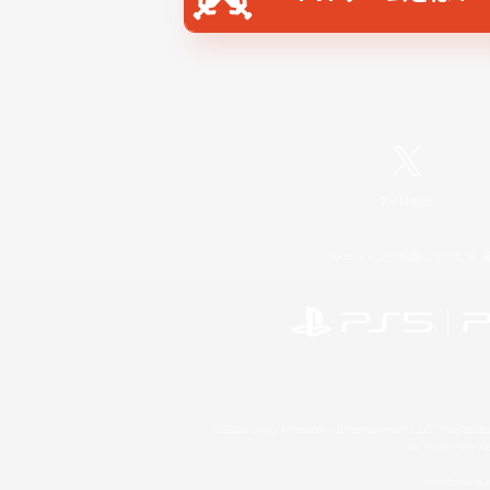
X
/
News
レーティング制度について
©2026 Sony Interactive Entertainment LLC."PlayStation
Microsoft, the 
Windows is e