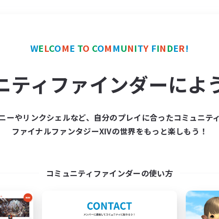
＃クリア目指して頑張る
W
E
L
C
O
M
E
T
O
C
O
M
M
U
N
I
T
Y
F
I
N
D
E
R
!
ニティファインダーによ
ニーやリンクシェルなど、自分のプレイに合ったコミュニテ
ファイナルファンタジーXIVの世界をもっと楽しもう！
募集数 0件
集が見つかりませんでし
コミュニティファインダーの使い方
条件を変えて検索してみるでっす！