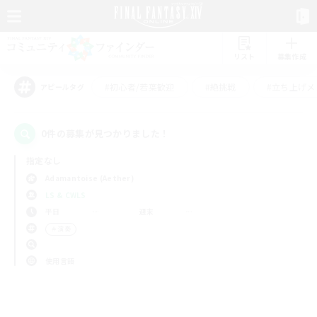
リスト
募集作成
#初心者/若葉歓迎
#絶挑戦
#立ち上げメ
アピールタグ
0件の募集が見つかりました！
指定なし
Adamantoise (Aether)
LS & CWLS
平日
週末
＃演奏
使用言語