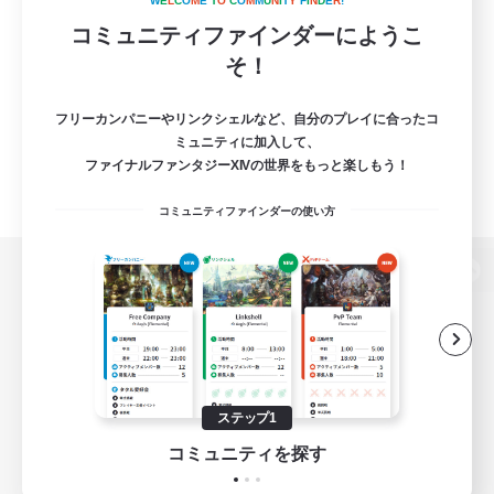
W
E
L
C
O
M
E
T
O
C
O
M
M
U
N
I
T
Y
F
I
N
D
E
R
!
コミュニティファインダーにようこ
そ！
フリーカンパニーやリンクシェルなど、自分のプレイに合ったコ
ミュニティに加入して、
ファイナルファンタジーXIVの世界をもっと楽しもう！
コミュニティファインダーの使い方
パソコン版へ
関連商品
e-STOREで購入
ステップ1
ゲームダウンロード
コミュニティを探す