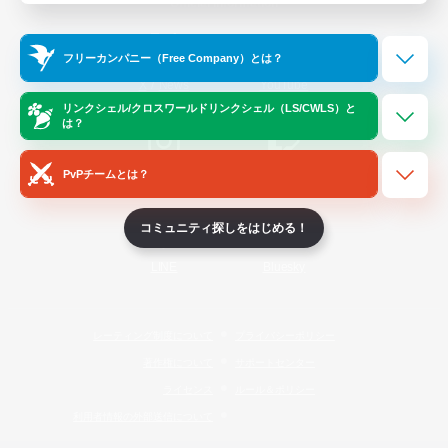
Official Information
フリーカンパニー（Free Company）とは？
/
X
News
YouTube
リンクシェル/クロスワールドリンクシェル（LS/CWLS）と
は？
PvPチームとは？
Instagram
Twitch
コミュニティ探しをはじめる！
LINE
Bluesky
レーティング制度について
プライバシーポリシー
著作権について
サポートセンター
ライセンス
ルール＆ポリシー
利用者情報の外部送信について