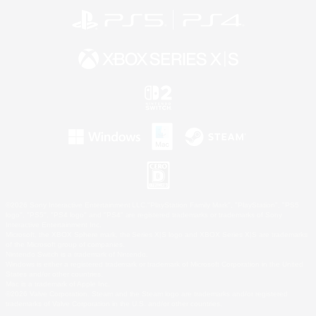
©2026 Sony Interactive Entertainment LLC."PlayStation Family Mark", "PlayStation", "PS5
logo", "PS5", "PS4 logo" and "PS4" are registered trademarks or trademarks of Sony
Interactive Entertainment Inc.
Microsoft, the XBOX Sphere mark, the Series X|S logo and XBOX Series X|S are trademarks
of the Microsoft group of companies.
Nintendo Switch is a trademark of Nintendo.
Windows is either a registered trademark or trademark of Microsoft Corporation in the United
States and/or other countries.
Mac is a trademark of Apple Inc.
©2026 Valve Corporation. Steam and the Steam logo are trademarks and/or registered
trademarks of Valve Corporation in the U.S. and/or other countries.