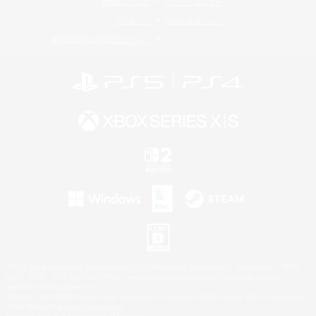
著作権について
サポートセンター
ライセンス
ルール＆ポリシー
利用者情報の外部送信について
©2026 Sony Interactive Entertainment LLC."PlayStation Family Mark", "PlayStation", "PS5
logo", "PS5", "PS4 logo" and "PS4" are registered trademarks or trademarks of Sony
Interactive Entertainment Inc.
Microsoft, the XBOX Sphere mark, the Series X|S logo and XBOX Series X|S are trademarks
of the Microsoft group of companies.