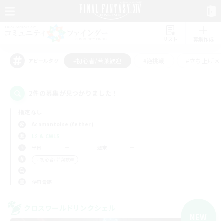
リスト
募集作成
#初心者/若葉歓迎
#絶挑戦
#立ち上げメ
アピールタグ
2件の募集が見つかりました！
指定なし
Adamantoise (Aether)
LS & CWLS
平日
週末
＃初心者/若葉歓迎
使用言語
クロスワールドリンクシェル
NEW