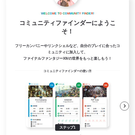
Light Akatsuki
追加メンバー募集
W
E
L
C
O
M
E
T
O
C
O
M
M
U
N
I
T
Y
F
I
N
D
E
R
!
Aether
コミュニティファインダーにようこ
30
そ！
募集人数
kind to each other
フリーカンパニーやリンクシェルなど、自分のプレイに合ったコ
ミュニティに加入して、
ファイナルファンタジーXIVの世界をもっと楽しもう！
初心者/若葉歓迎
コミュニティファインダーの使い方
復帰者歓迎
なんでも楽しむ
クリア目指して頑張る
JA / EN
詳細を見る
募集期間: 2026/08/24 まで
ステップ1