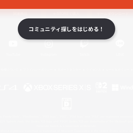
関連商品
e-STOREで購入
ゲームダウンロード
コミュニティ探しをはじめる！
Official Information
YouTube
Instagram
Twitch
LINE
著作権について
プライバシーポリシー
サポートセンター
ライセンス
ルール＆ポリシー
 Family Mark", "PlayStation", "PS5 logo", "PS5", "PS4 logo" and "PS4" are registered trademark
XBOX Sphere mark, the Series X|S logo and XBOX Series X|S are trademarks of the Microsoft gro
Nintendo Switch is a trademark of Nintendo.
ither a registered trademark or trademark of Microsoft Corporation in the United States and/or oth