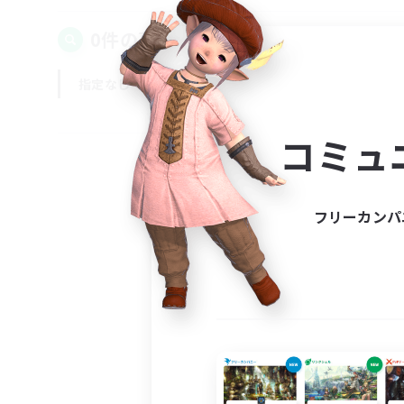
0件の募集が見つかりました！
指定なし
平日
週末
コミュ
フリーカンパ
募