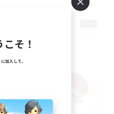
変更
うこそ！
ィに加入して、
た。