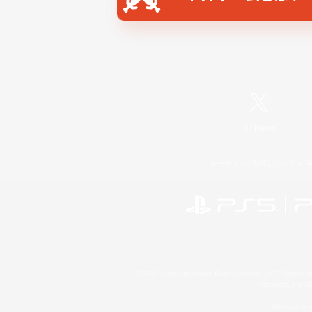
X
/
News
レーティング制度について
©2026 Sony Interactive Entertainment LLC."PlayStation
Microsoft, the 
Windows is e