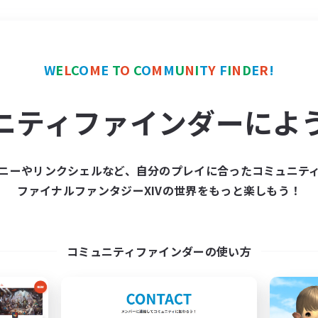
＃復帰者歓迎
使用言語
W
E
L
C
O
M
E
T
O
C
O
M
M
U
N
I
T
Y
F
I
N
D
E
R
!
ニティファインダーによ
ニーやリンクシェルなど、自分のプレイに合ったコミュニテ
ファイナルファンタジーXIVの世界をもっと楽しもう！
募集数 0件
集が見つかりませんでし
コミュニティファインダーの使い方
条件を変えて検索してみるでっす！