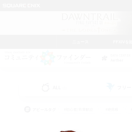
ニュース
FFXIVを
DATA CENTER
Aether
ALL
フリー
(2)
アピールタグ
#初心者/若葉歓迎
#絶挑戦
#なんでも楽しむ
#学生中心
#モブハント
#レベリング
#クリア目指し