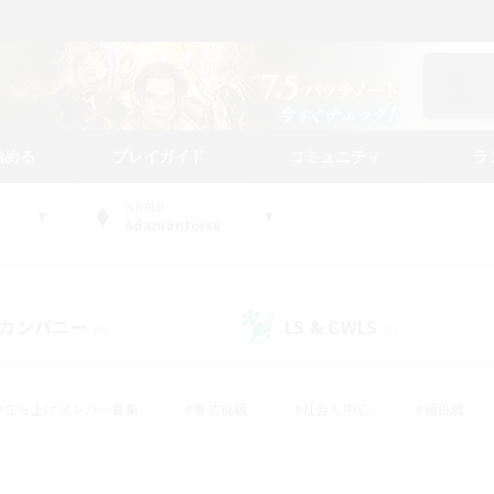
始める
プレイガイド
コミュニティ
ラ
WORLD
Adamantoise
カンパニー
LS & CWLS
(0)
(2)
#立ち上げメンバー募集
#零式挑戦
#社会人中心
#極挑戦
#体験歓迎
#ロールプレイ
#ギャザラー中心
#クラフター中
て頑張る
#スクリーンショット撮影
#ミラプリ（ミラージュプリズム