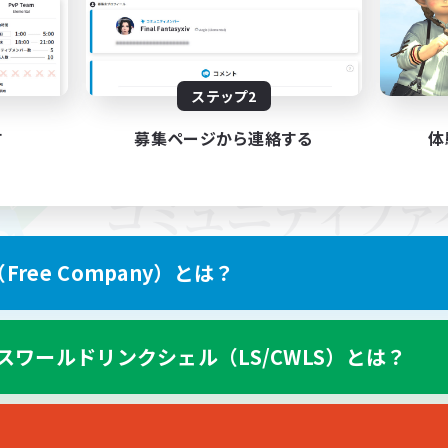
ステップ2
す
募集ページから連絡する
体
ree Company）とは？
スワールドリンクシェル（LS/CWLS）とは？
スマートフォン版へ