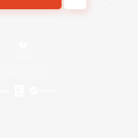
Bluesky
利用者情報の外部送信について
s or trademarks of Sony Interactive Entertainment Inc.
up of companies.
er countries.