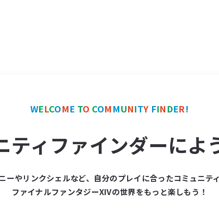
W
E
L
C
O
M
E
T
O
C
O
M
M
U
N
I
T
Y
F
I
N
D
E
R
!
ニティファインダーによ
ニーやリンクシェルなど、自分のプレイに合ったコミュニテ
ファイナルファンタジーXIVの世界をもっと楽しもう！