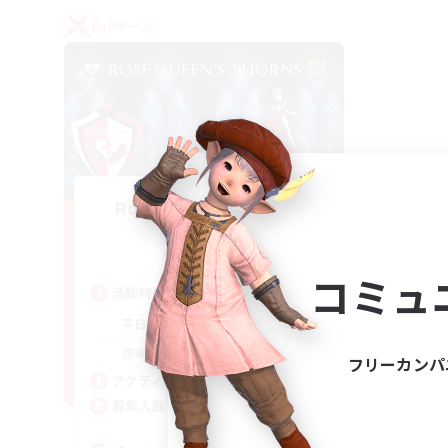
PvPチーム
Rose Queen's Thorns
追加メンバー募集
Aether
コミュ
活動時間
16:00
21:00
平日
16:00
23:00
週末
フリーカンパ
8
アクティブメンバー数
10
募集人数