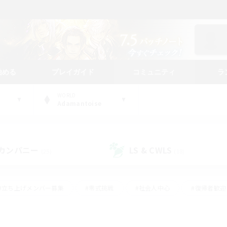
始める
プレイガイド
コミュニティ
ラ
WORLD
Adamantoise
カンパニー
LS & CWLS
(25)
(18)
#立ち上げメンバー募集
#零式挑戦
#社会人中心
#復帰者歓迎
ギャザラー中心
#モブハント
#ロールプレイ
#体験歓迎
レジャーハント
#クリア目指して頑張る
#ミラプリ（ミラージュプリ