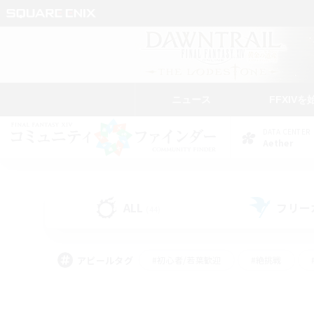
ニュース
FFXIVを
DATA CENTER
Aether
ALL
フリー
(44)
アピールタグ
#初心者/若葉歓迎
#絶挑戦
#雑談
#なんでも楽しむ
#学生中心
#
#スクリーンショット撮影
#ト