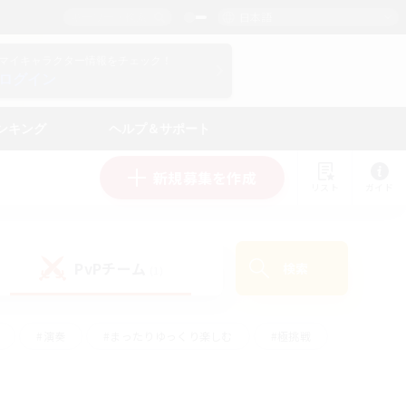
日本語
マイキャラクター情報をチェック！
ログイン
ンキング
ヘルプ＆サポート
新規募集を作成
リスト
ガイド
PvPチーム
検索
(1)
#演奏
#まったりゆっくり楽しむ
#極挑戦
#ハウジング
#レベリング
#クラフター中心
ズム）
#プレイヤー主催イベント