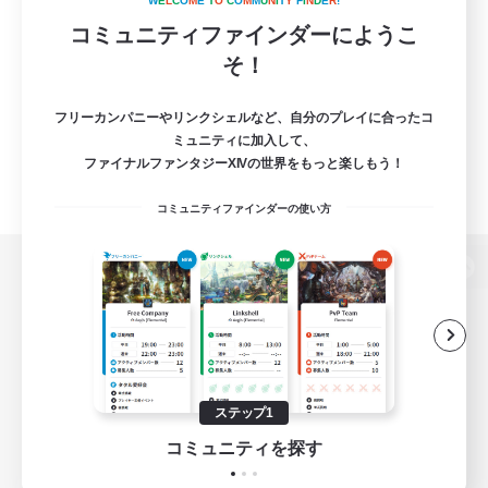
W
E
L
C
O
M
E
T
O
C
O
M
M
U
N
I
T
Y
F
I
N
D
E
R
!
コミュニティファインダーにようこ
そ！
フリーカンパニーやリンクシェルなど、自分のプレイに合ったコ
ミュニティに加入して、
ファイナルファンタジーXIVの世界をもっと楽しもう！
コミュニティファインダーの使い方
パソコン版へ
関連商品
e-STOREで購入
ステップ1
ゲームダウンロード
コミュニティを探す