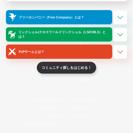
Official Information
フリーカンパニー（Free Company）とは？
/
X
News
YouTube
リンクシェル/クロスワールドリンクシェル（LS/CWLS）と
は？
PvPチームとは？
Instagram
Twitch
コミュニティ探しをはじめる！
LINE
Bluesky
レーティング制度について
プライバシーポリシー
著作権について
サポートセンター
ライセンス
ルール＆ポリシー
利用者情報の外部送信について