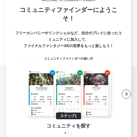
W
E
L
C
O
M
E
T
O
C
O
M
M
U
N
I
T
Y
F
I
N
D
E
R
!
コミュニティファインダーにようこ
そ！
フリーカンパニーやリンクシェルなど、自分のプレイに合ったコ
ミュニティに加入して、
ファイナルファンタジーXIVの世界をもっと楽しもう！
コミュニティファインダーの使い方
パソコン版へ
関連商品
e-STOREで購入
ステップ1
ゲームダウンロード
コミュニティを探す