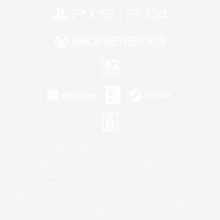
©2026 Sony Interactive Entertainment LLC."PlayStation Family Mark", "PlayStation", "PS5
logo", "PS5", "PS4 logo" and "PS4" are registered trademarks or trademarks of Sony
Interactive Entertainment Inc.
Microsoft, the XBOX Sphere mark, the Series X|S logo and XBOX Series X|S are trademarks
of the Microsoft group of companies.
Nintendo Switch is a trademark of Nintendo.
Windows is either a registered trademark or trademark of Microsoft Corporation in the United
States and/or other countries.
Mac is a trademark of Apple Inc.
©2026 Valve Corporation. Steam and the Steam logo are trademarks and/or registered
trademarks of Valve Corporation in the U.S. and/or other countries.