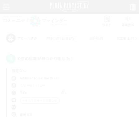
リスト
募集作成
#初心者/若葉歓迎
#絶挑戦
#立ち上げメ
アピールタグ
0件の募集が見つかりました！
指定なし
Adamantoise (Aether)
フリーカンパニー
平日
週末
＃まったりゆっくり楽しむ
使用言語