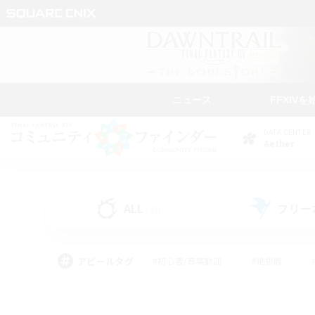
ニュース
FFXIVを
DATA CENTER
Aether
ALL
フリー
(43)
アピールタグ
#初心者/若葉歓迎
#絶挑戦
#学生中心
#なんでも楽しむ
#モブハント
#
#演奏
#ミラプリ（ミラ