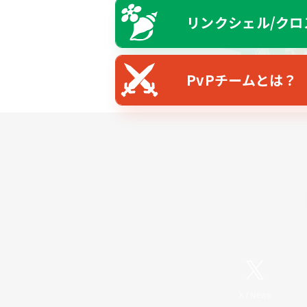
リンクシェル/クロ
PvPチームとは？
X
/
News