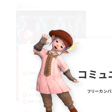
PvPチーム
Rose Queen's Thorns
追加メンバー募集
Aether
コミュ
活動時間
16:00
21:00
平日
16:00
23:00
週末
フリーカンパ
8
アクティブメンバー数
10
募集人数