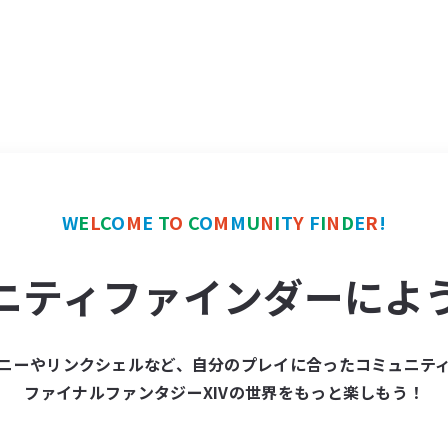
W
E
L
C
O
M
E
T
O
C
O
M
M
U
N
I
T
Y
F
I
N
D
E
R
!
ニティファインダーによ
ニーやリンクシェルなど、自分のプレイに合ったコミュニテ
ファイナルファンタジーXIVの世界をもっと楽しもう！