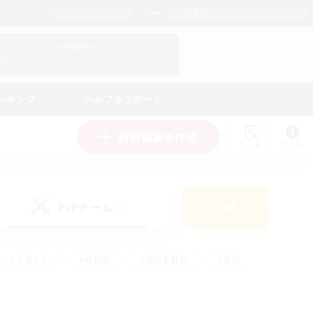
日本語
マイキャラクター情報をチェック！
ログイン
ンキング
ヘルプ＆サポート
新規募集を作成
リスト
ガイド
PvPチーム
検索
(1)
ゆっくり楽しむ
#極挑戦
#復帰者歓迎
#雑談
#ハウジング
#トレジャーハント
#レベリング
#プレイヤー主催イベント