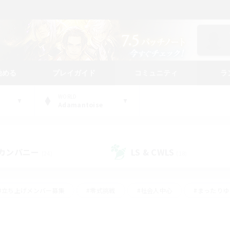
始める
プレイガイド
コミュニティ
ラ
WORLD
Adamantoise
カンパニー
LS & CWLS
(24)
(18)
#立ち上げメンバー募集
#零式挑戦
#社会人中心
#まったり
体験歓迎
#クラフター中心
#ロールプレイ
#ギャザラー中心
ージュプリズム）
#スクリーンショット撮影
#クリア目指して頑張る