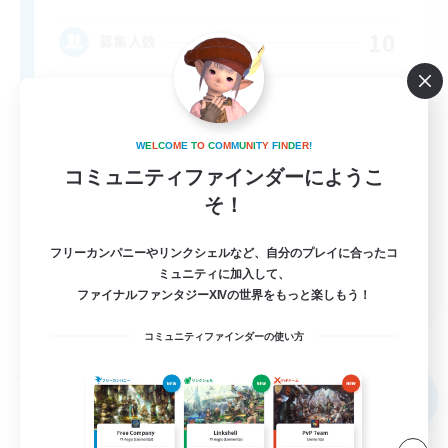
10
募集人数
call of duty black ops 2
W
E
L
C
O
M
E
T
O
C
O
M
M
U
N
I
T
Y
F
I
N
D
E
R
!
コミュニティファインダーにようこ
そ！
フリーカンパニーやリンクシェルなど、自分のプレイに合ったコ
ミュニティに加入して、
EN
ファイナルファンタジーXIVの世界をもっと楽しもう！
詳細を見る
募集期間: 2026/09/02 まで
コミュニティファインダーの使い方
フリーカンパニー
NEW