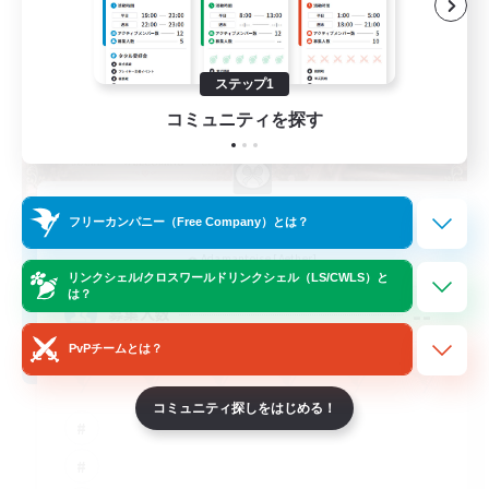
ステップ1
コミュニティを探す
Novel Teas
フリーカンパニー（Free Company）とは？
追加メンバー募集
Adamantoise [Aether]
リンクシェル/クロスワールドリンクシェル（LS/CWLS）と
は？
--
募集人数
PvPチームとは？
コミュニティ探しをはじめる！