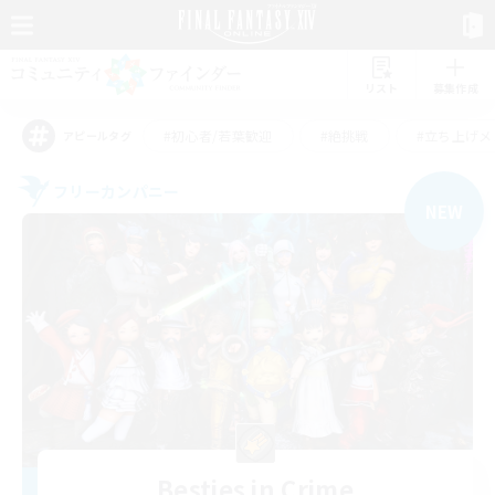
リスト
募集作成
#初心者/若葉歓迎
#絶挑戦
#立ち上げメ
アピールタグ
フリーカンパニー
NEW
Besties in Crime