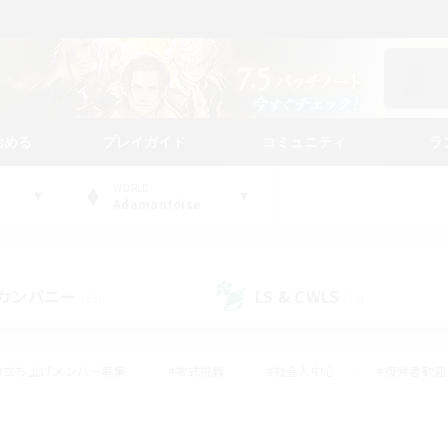
始める
プレイガイド
コミュニティ
ラ
WORLD
Adamantoise
カンパニー
LS & CWLS
(25)
(18)
#立ち上げメンバー募集
#零式挑戦
#社会人中心
#復帰者歓迎
ギャザラー中心
#モブハント
#ロールプレイ
#体験歓迎
レジャーハント
#クリア目指して頑張る
#ミラプリ（ミラージュプリ