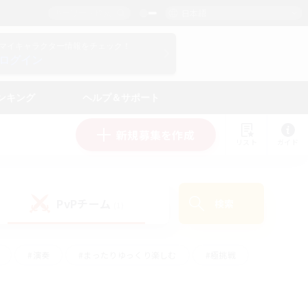
日本語
マイキャラクター情報をチェック！
ログイン
ンキング
ヘルプ＆サポート
新規募集を作成
リスト
ガイド
PvPチーム
検索
(1)
#演奏
#まったりゆっくり楽しむ
#極挑戦
#ハウジング
#レベリング
#クラフター中心
ズム）
#プレイヤー主催イベント