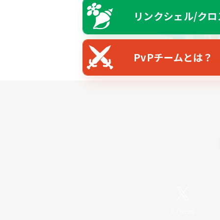
リンクシェル/クロ
PvPチームとは？
X
/
News