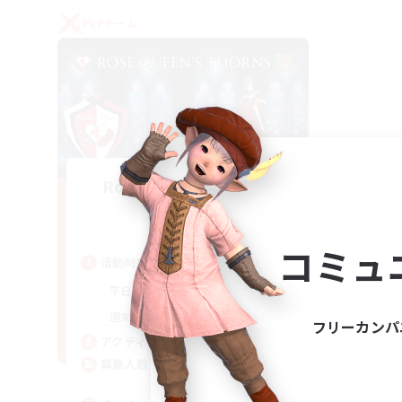
PvPチーム
Rose Queen's Thorns
追加メンバー募集
Aether
コミュ
活動時間
16:00
21:00
平日
16:00
23:00
週末
フリーカンパ
8
アクティブメンバー数
10
募集人数