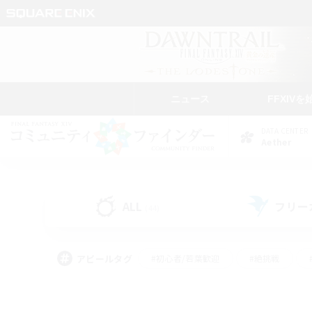
ニュース
FFXIVを
DATA CENTER
Aether
ALL
フリー
(44)
アピールタグ
#初心者/若葉歓迎
#絶挑戦
#雑談
#なんでも楽しむ
#学生中心
#
#スクリーンショット撮影
#ト