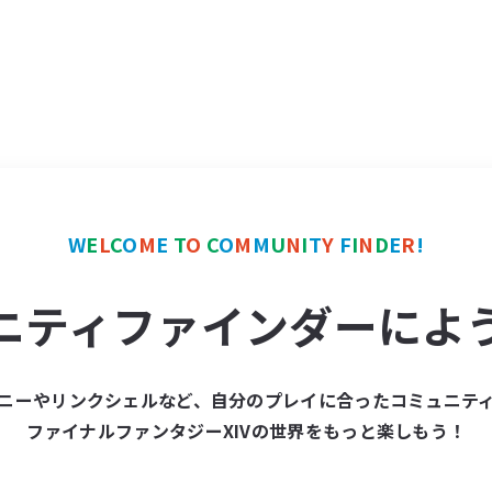
W
E
L
C
O
M
E
T
O
C
O
M
M
U
N
I
T
Y
F
I
N
D
E
R
!
ニティファインダーによ
ニーやリンクシェルなど、自分のプレイに合ったコミュニテ
ファイナルファンタジーXIVの世界をもっと楽しもう！