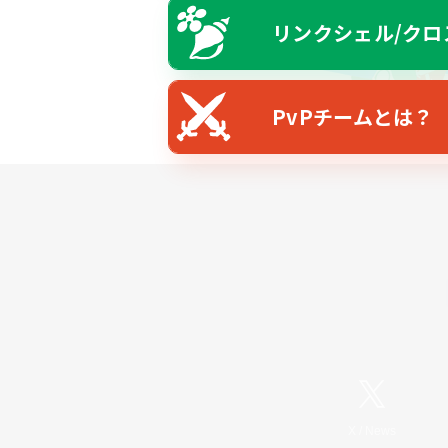
リンクシェル/クロ
PvPチームとは？
X
/
News