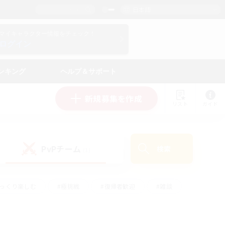
日本語
マイキャラクター情報をチェック！
ログイン
ンキング
ヘルプ＆サポート
新規募集を作成
リスト
ガイド
PvPチーム
検索
(1)
ゆっくり楽しむ
#極挑戦
#復帰者歓迎
#雑談
#ハウジング
#トレジャーハント
#レベリング
#プレイヤー主催イベント