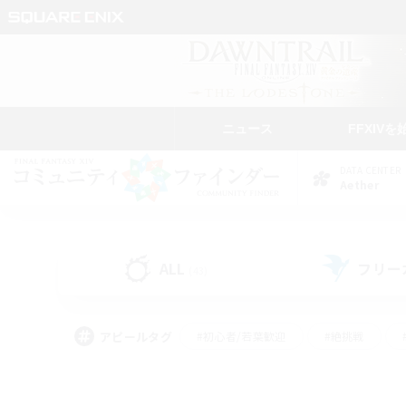
ニュース
FFXIVを
DATA CENTER
Aether
ALL
フリー
(43)
アピールタグ
#初心者/若葉歓迎
#絶挑戦
#学生中心
#なんでも楽しむ
#モブハント
#
#演奏
#ミラプリ（ミラ