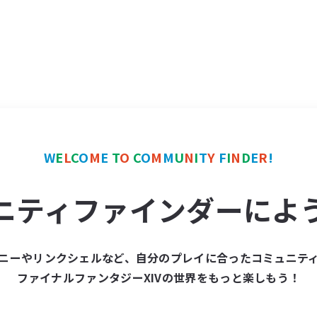
W
E
L
C
O
M
E
T
O
C
O
M
M
U
N
I
T
Y
F
I
N
D
E
R
!
ニティファインダーによ
ニーやリンクシェルなど、自分のプレイに合ったコミュニテ
ファイナルファンタジーXIVの世界をもっと楽しもう！