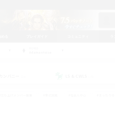
始める
プレイガイド
コミュニティ
ラ
WORLD
Adamantoise
カンパニー
LS & CWLS
(24)
(18)
#立ち上げメンバー募集
#零式挑戦
#社会人中心
#まったり
体験歓迎
#クラフター中心
#ロールプレイ
#ギャザラー中心
ージュプリズム）
#スクリーンショット撮影
#クリア目指して頑張る