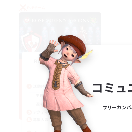
PvPチーム
Rose Queen's Thorns
追加メンバー募集
Aether
コミュ
活動時間
16:00
21:00
平日
16:00
23:00
週末
フリーカンパ
8
アクティブメンバー数
10
募集人数