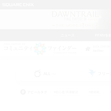
ニュース
FFXIVを
DATA CENTER
Aether
ALL
フリー
(43)
アピールタグ
#初心者/若葉歓迎
#絶挑戦
#モブハント
#なんでも楽しむ
#ロールプ
#ミラプリ（ミラージュプリズム）