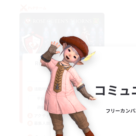
PvPチーム
Rose Queen's Thorns
追加メンバー募集
Aether
コミュ
活動時間
16:00
21:00
平日
16:00
23:00
週末
フリーカンパ
8
アクティブメンバー数
10
募集人数