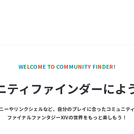
W
E
L
C
O
M
E
T
O
C
O
M
M
U
N
I
T
Y
F
I
N
D
E
R
!
ニティファインダーによ
ニーやリンクシェルなど、自分のプレイに合ったコミュニテ
ファイナルファンタジーXIVの世界をもっと楽しもう！