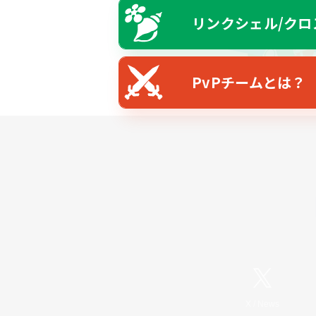
リンクシェル/クロ
PvPチームとは？
X
/
News