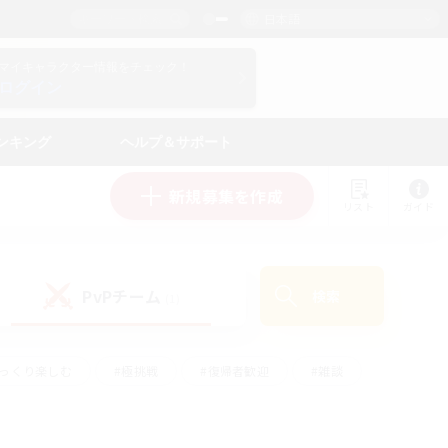
日本語
マイキャラクター情報をチェック！
ログイン
ンキング
ヘルプ＆サポート
新規募集を作成
リスト
ガイド
PvPチーム
検索
(1)
ゆっくり楽しむ
#極挑戦
#復帰者歓迎
#雑談
学生中心
#トレジャーハント
#レベリング
して頑張る
#プレイヤー主催イベント