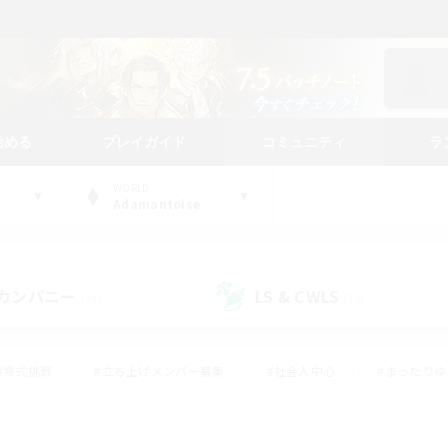
始める
プレイガイド
コミュニティ
ラ
WORLD
Adamantoise
カンパニー
LS & CWLS
(24)
(18)
#零式挑戦
#立ち上げメンバー募集
#社会人中心
#まったり
レイ
#クラフター中心
#体験歓迎
#ギャザラー中心
#
#スクリーンショット撮影
#ハウジング
#演奏
#クリア目指