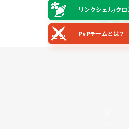
リンクシェル/クロ
PvPチームとは？
X
/
News