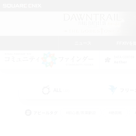
ニュース
FFXIVを
DATA CENTER
Aether
ALL
フリー
(43)
アピールタグ
#初心者/若葉歓迎
#絶挑戦
#なんでも楽しむ
#学生中心
#モブハント
#レベリング
#クリア目指し