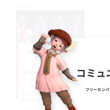
PvPチーム
Rose Queen's Thorns
追加メンバー募集
Aether
コミュ
活動時間
16:00
21:00
平日
16:00
23:00
週末
フリーカンパ
8
アクティブメンバー数
10
募集人数