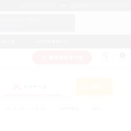
日本語
マイキャラクター情報をチェック！
ログイン
ンキング
ヘルプ＆サポート
新規募集を作成
リスト
ガイド
PvPチーム
検索
(1)
#まったりゆっくり楽しむ
#復帰者歓迎
#雑談
心
#演奏
#トレジャーハント
#ハウジング
）
#プレイヤー主催イベント