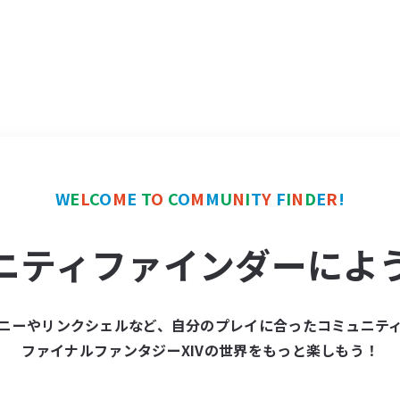
W
E
L
C
O
M
E
T
O
C
O
M
M
U
N
I
T
Y
F
I
N
D
E
R
!
ニティファインダーによ
ニーやリンクシェルなど、自分のプレイに合ったコミュニテ
ファイナルファンタジーXIVの世界をもっと楽しもう！