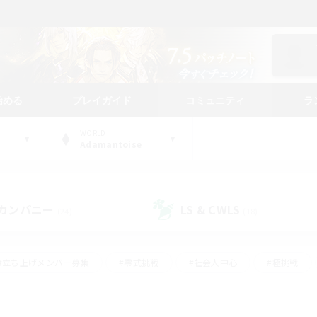
始める
プレイガイド
コミュニティ
ラ
WORLD
Adamantoise
カンパニー
LS & CWLS
(24)
(18)
#立ち上げメンバー募集
#零式挑戦
#社会人中心
#極挑戦
#体験歓迎
#ロールプレイ
#ギャザラー中心
#クラフター中
て頑張る
#スクリーンショット撮影
#ミラプリ（ミラージュプリズム