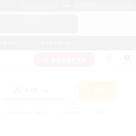
日本語
マイキャラクター情報をチェック！
ログイン
ンキング
ヘルプ＆サポート
新規募集を作成
リスト
ガイド
PvPチーム
検索
(1)
#まったりゆっくり楽しむ
#復帰者歓迎
#雑談
心
#演奏
#トレジャーハント
#ハウジング
）
#プレイヤー主催イベント