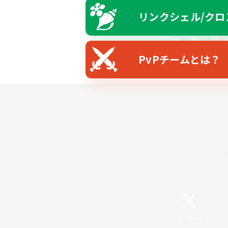
リンクシェル/クロ
PvPチームとは？
X
/
News