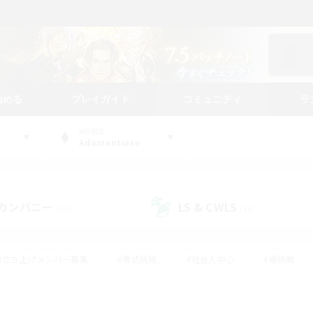
始める
プレイガイド
コミュニティ
ラ
WORLD
Adamantoise
カンパニー
LS & CWLS
(24)
(18)
#立ち上げメンバー募集
#零式挑戦
#社会人中心
#極挑戦
#体験歓迎
#ロールプレイ
#ギャザラー中心
#クラフター中
て頑張る
#スクリーンショット撮影
#ミラプリ（ミラージュプリズム