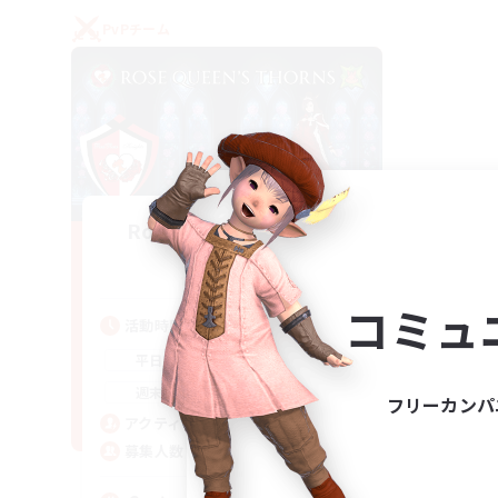
PvPチーム
Rose Queen's Thorns
追加メンバー募集
Aether
コミュ
活動時間
16:00
21:00
平日
16:00
23:00
週末
フリーカンパ
8
アクティブメンバー数
10
募集人数