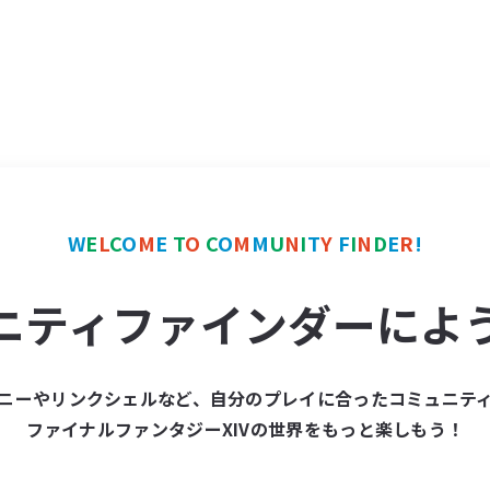
W
E
L
C
O
M
E
T
O
C
O
M
M
U
N
I
T
Y
F
I
N
D
E
R
!
ニティファインダーによ
ニーやリンクシェルなど、自分のプレイに合ったコミュニテ
ファイナルファンタジーXIVの世界をもっと楽しもう！