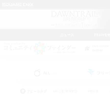
ニュース
FFXIVを
DATA CENTER
Aether
ALL
フリー
(43)
アピールタグ
#初心者/若葉歓迎
#絶挑戦
#なんでも楽しむ
#学生中心
#モブハント
#レベリング
#クリア目指し