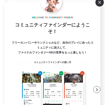
--
募集人数
Europe
W
E
L
C
O
M
E
T
O
C
O
M
M
U
N
I
T
Y
F
I
N
D
E
R
!
コミュニティファインダーにようこ
そ！
フリーカンパニーやリンクシェルなど、自分のプレイに合ったコ
ミュニティに加入して、
ファイナルファンタジーXIVの世界をもっと楽しもう！
EN
コミュニティファインダーの使い方
詳細を見る
募集期間: 2026/08/28 まで
クロスワールドリンクシェル