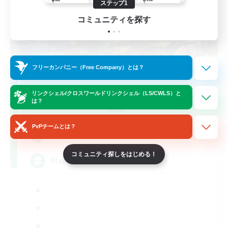
ステップ1
コミュニティを探す
フリーカンパニー（Free Company）とは？
FFXIV NA Network
リンクシェル/クロスワールドリンクシェル（LS/CWLS）と
は？
追加メンバー募集
Aether
PvPチームとは？
--
募集人数
コミュニティ探しをはじめる！
Players events social