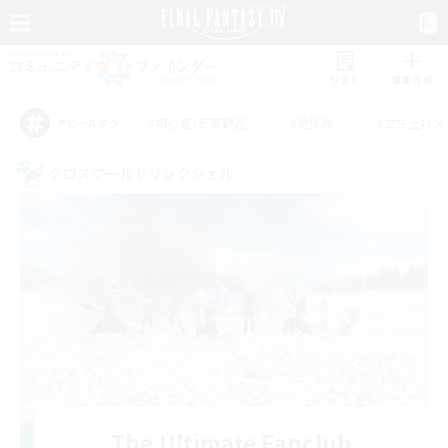
リスト
募集作成
#初心者/若葉歓迎
#絶挑戦
#立ち上げメ
アピールタグ
クロスワールドリンクシェル
The Ultimate Fanclub