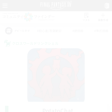
リスト
募集作成
#初心者/若葉歓迎
#絶挑戦
#零式挑戦
アピールタグ
クロスワールドリンクシェル
PotatoChat