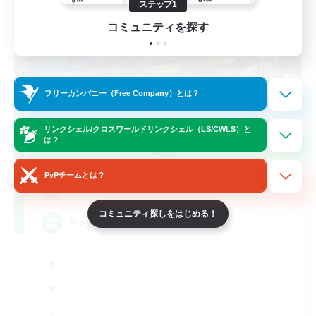
ステップ1
コミュニティを探す
フリーカンパニー（Free Company）とは？
FFXIV NA Network
リンクシェル/クロスワールドリンクシェル（LS/CWLS）と
は？
追加メンバー募集
Aether
PvPチームとは？
--
募集人数
コミュニティ探しをはじめる！
Players events social