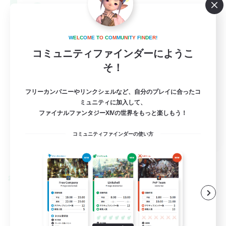
--
募集人数
Europe
W
E
L
C
O
M
E
T
O
C
O
M
M
U
N
I
T
Y
F
I
N
D
E
R
!
コミュニティファインダーにようこ
そ！
フリーカンパニーやリンクシェルなど、自分のプレイに合ったコ
ミュニティに加入して、
ファイナルファンタジーXIVの世界をもっと楽しもう！
EN
コミュニティファインダーの使い方
詳細を見る
募集期間: 2026/08/28 まで
クロスワールドリンクシェル