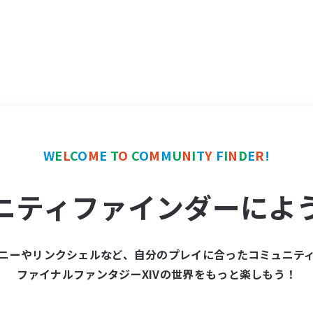
W
E
L
C
O
M
E
T
O
C
O
M
M
U
N
I
T
Y
F
I
N
D
E
R
!
ニティファインダーによ
ニーやリンクシェルなど、自分のプレイに合ったコミュニテ
ファイナルファンタジーXIVの世界をもっと楽しもう！