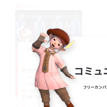
PvPチーム
Rose Queen's Thorns
追加メンバー募集
Aether
コミュ
活動時間
16:00
21:00
平日
16:00
23:00
週末
フリーカンパ
8
アクティブメンバー数
10
募集人数