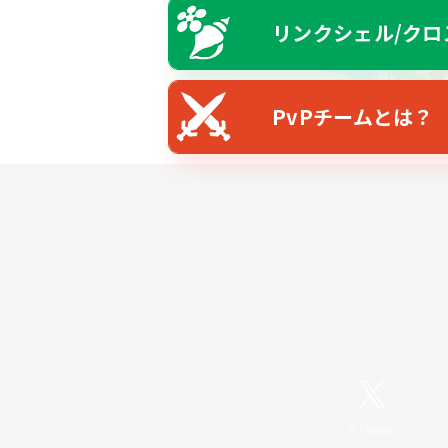
リンクシェル/クロ
PvPチームとは？
X
/
News