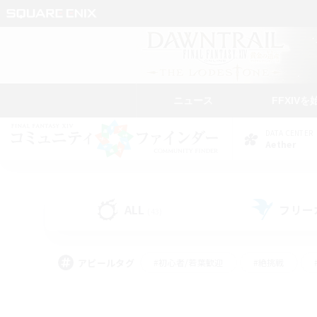
ニュース
FFXIVを
DATA CENTER
Aether
ALL
フリー
(43)
アピールタグ
#初心者/若葉歓迎
#絶挑戦
#モブハント
#なんでも楽しむ
#ロールプ
#ミラプリ（ミラージュプリズム）