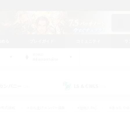
始める
プレイガイド
コミュニティ
ラ
WORLD
Adamantoise
カンパニー
LS & CWLS
(24)
(18)
#零式挑戦
#立ち上げメンバー募集
#社会人中心
#まったり
レイ
#クラフター中心
#体験歓迎
#ギャザラー中心
#
#スクリーンショット撮影
#ハウジング
#演奏
#クリア目指