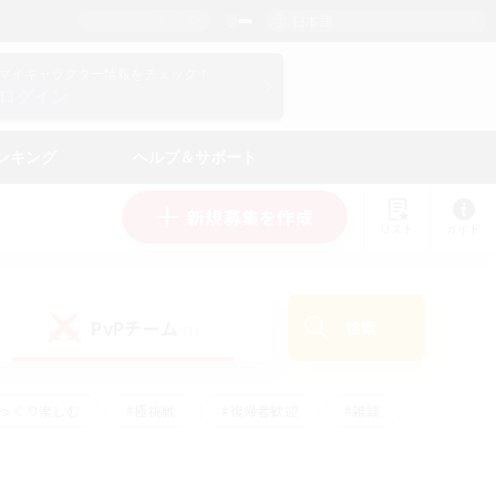
日本語
マイキャラクター情報をチェック！
ログイン
ンキング
ヘルプ＆サポート
新規募集を作成
リスト
ガイド
PvPチーム
検索
(1)
ゆっくり楽しむ
#極挑戦
#復帰者歓迎
#雑談
学生中心
#トレジャーハント
#レベリング
して頑張る
#プレイヤー主催イベント