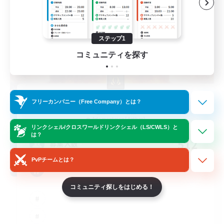
ステップ1
コミュニティを探す
Echoes of Jeuno
フリーカンパニー（Free Company）とは？
追加メンバー募集
Adamantoise [Aether]
リンクシェル/クロスワールドリンクシェル（LS/CWLS）と
は？
512
募集人数
PvPチームとは？
Echoes of Jeuno
コミュニティ探しをはじめる！