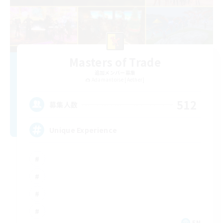
Masters of Trade
追加メンバー募集
Adamantoise [Aether]
512
募集人数
Unique Experience
EN