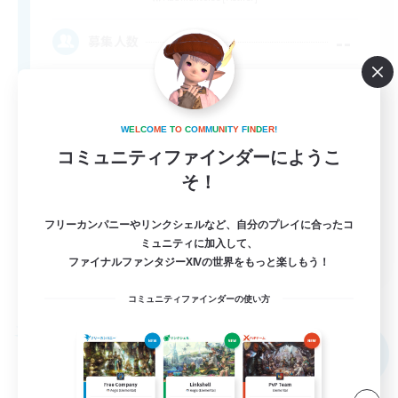
--
募集人数
W
E
L
C
O
M
E
T
O
C
O
M
M
U
N
I
T
Y
F
I
N
D
E
R
!
コミュニティファインダーにようこ
そ！
フリーカンパニーやリンクシェルなど、自分のプレイに合ったコ
ミュニティに加入して、
EN
ファイナルファンタジーXIVの世界をもっと楽しもう！
詳細を見る
募集期間: 2026/09/02 まで
コミュニティファインダーの使い方
フリーカンパニー
NEW