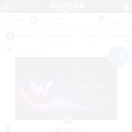
リスト
募集作成
#初心者/若葉歓迎
#絶挑戦
#零式挑戦
アピールタグ
フリーカンパニー
NEW
Wildfire