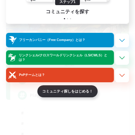
ステップ1
コミュニティを探す
フリーカンパニー（Free Company）とは？
FFXIV NA Network
リンクシェル/クロスワールドリンクシェル（LS/CWLS）と
は？
追加メンバー募集
Aether
PvPチームとは？
--
募集人数
コミュニティ探しをはじめる！
Players events social