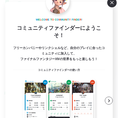
--
募集人数
Europe
W
E
L
C
O
M
E
T
O
C
O
M
M
U
N
I
T
Y
F
I
N
D
E
R
!
コミュニティファインダーにようこ
そ！
フリーカンパニーやリンクシェルなど、自分のプレイに合ったコ
ミュニティに加入して、
ファイナルファンタジーXIVの世界をもっと楽しもう！
EN
コミュニティファインダーの使い方
詳細を見る
募集期間: 2026/08/28 まで
クロスワールドリンクシェル