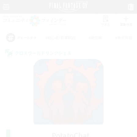
リスト
募集作成
#初心者/若葉歓迎
#絶挑戦
#零式挑戦
アピールタグ
クロスワールドリンクシェル
PotatoChat