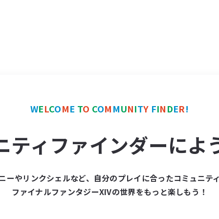
W
E
L
C
O
M
E
T
O
C
O
M
M
U
N
I
T
Y
F
I
N
D
E
R
!
ニティファインダーによ
ニーやリンクシェルなど、自分のプレイに合ったコミュニテ
ファイナルファンタジーXIVの世界をもっと楽しもう！