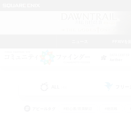
ニュース
FFXIVを
DATA CENTER
Aether
ALL
フリー
(43)
アピールタグ
#初心者/若葉歓迎
#絶挑戦
#学生中心
#なんでも楽しむ
#モブハント
#
#演奏
#ミラプリ（ミラ