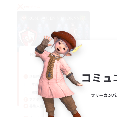
PvPチーム
Rose Queen's Thorns
追加メンバー募集
Aether
コミュ
活動時間
16:00
21:00
平日
16:00
23:00
週末
フリーカンパ
8
アクティブメンバー数
10
募集人数