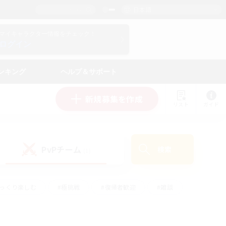
日本語
マイキャラクター情報をチェック！
ログイン
ンキング
ヘルプ＆サポート
新規募集を作成
リスト
ガイド
PvPチーム
検索
(1)
ゆっくり楽しむ
#極挑戦
#復帰者歓迎
#雑談
#ハウジング
#トレジャーハント
#レベリング
#プレイヤー主催イベント