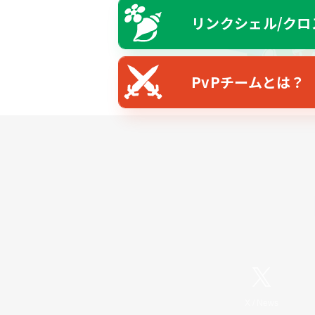
リンクシェル/クロ
PvPチームとは？
X
/
News