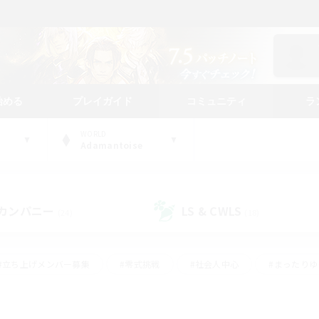
始める
プレイガイド
コミュニティ
ラ
WORLD
Adamantoise
カンパニー
LS & CWLS
(24)
(18)
#立ち上げメンバー募集
#零式挑戦
#社会人中心
#まったり
体験歓迎
#クラフター中心
#ロールプレイ
#ギャザラー中心
ージュプリズム）
#スクリーンショット撮影
#クリア目指して頑張る