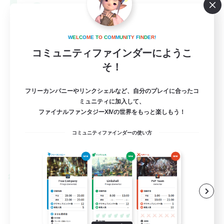
--
募集人数
Europe
W
E
L
C
O
M
E
T
O
C
O
M
M
U
N
I
T
Y
F
I
N
D
E
R
!
コミュニティファインダーにようこ
そ！
フリーカンパニーやリンクシェルなど、自分のプレイに合ったコ
ミュニティに加入して、
ファイナルファンタジーXIVの世界をもっと楽しもう！
EN
コミュニティファインダーの使い方
詳細を見る
募集期間: 2026/08/28 まで
クロスワールドリンクシェル