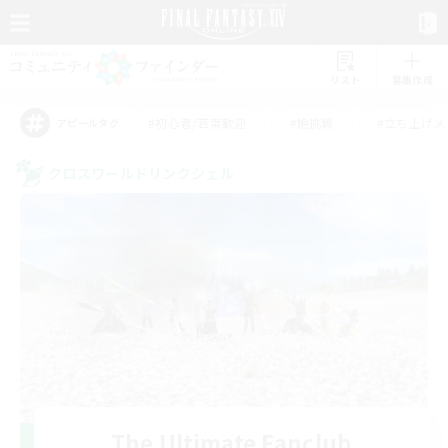
リスト
募集作成
#初心者/若葉歓迎
#絶挑戦
#立ち上げメ
アピールタグ
クロスワールドリンクシェル
The Ultimate Fanclub