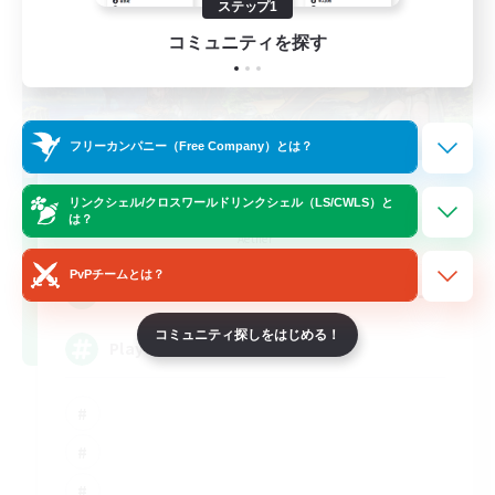
ステップ1
コミュニティを探す
フリーカンパニー（Free Company）とは？
FFXIV NA Network
リンクシェル/クロスワールドリンクシェル（LS/CWLS）と
は？
追加メンバー募集
Aether
PvPチームとは？
--
募集人数
コミュニティ探しをはじめる！
Players events social