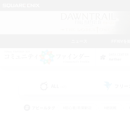
ニュース
FFXIVを
DATA CENTER
Aether
ALL
フリー
(43)
アピールタグ
#初心者/若葉歓迎
#絶挑戦
#学生中心
#なんでも楽しむ
#モブハント
#
#演奏
#ミラプリ（ミラ