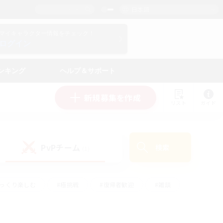
日本語
マイキャラクター情報をチェック！
ログイン
ンキング
ヘルプ＆サポート
新規募集を作成
リスト
ガイド
PvPチーム
検索
(1)
ゆっくり楽しむ
#極挑戦
#復帰者歓迎
#雑談
#ハウジング
#トレジャーハント
#レベリング
#プレイヤー主催イベント