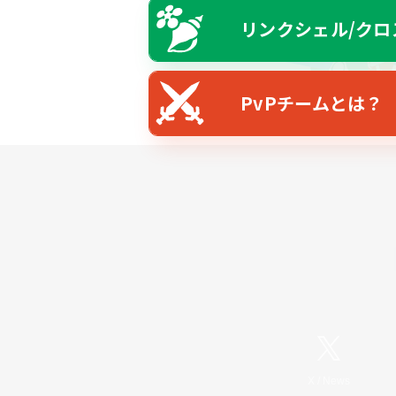
リンクシェル/クロ
PvPチームとは？
X
/
News