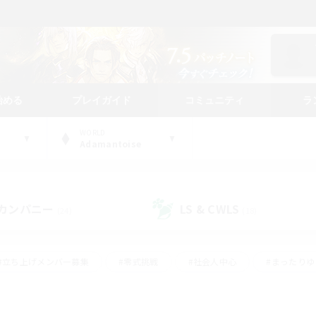
始める
プレイガイド
コミュニティ
ラ
WORLD
Adamantoise
カンパニー
LS & CWLS
(24)
(18)
#立ち上げメンバー募集
#零式挑戦
#社会人中心
#まったり
体験歓迎
#クラフター中心
#ロールプレイ
#ギャザラー中心
ージュプリズム）
#スクリーンショット撮影
#クリア目指して頑張る