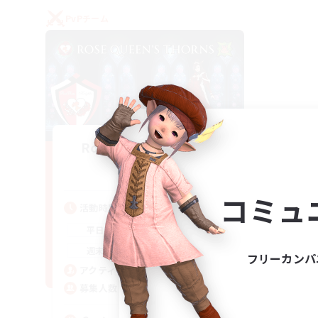
PvPチーム
Rose Queen's Thorns
追加メンバー募集
Aether
コミュ
活動時間
16:00
21:00
平日
16:00
23:00
週末
フリーカンパ
8
アクティブメンバー数
10
募集人数