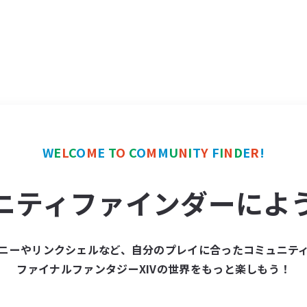
W
E
L
C
O
M
E
T
O
C
O
M
M
U
N
I
T
Y
F
I
N
D
E
R
!
ニティファインダーによ
ニーやリンクシェルなど、自分のプレイに合ったコミュニテ
ファイナルファンタジーXIVの世界をもっと楽しもう！