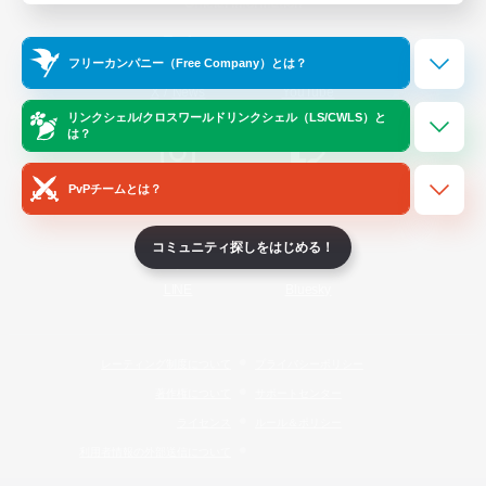
Official Information
フリーカンパニー（Free Company）とは？
/
X
News
YouTube
リンクシェル/クロスワールドリンクシェル（LS/CWLS）と
は？
PvPチームとは？
Instagram
Twitch
コミュニティ探しをはじめる！
LINE
Bluesky
レーティング制度について
プライバシーポリシー
著作権について
サポートセンター
ライセンス
ルール＆ポリシー
利用者情報の外部送信について