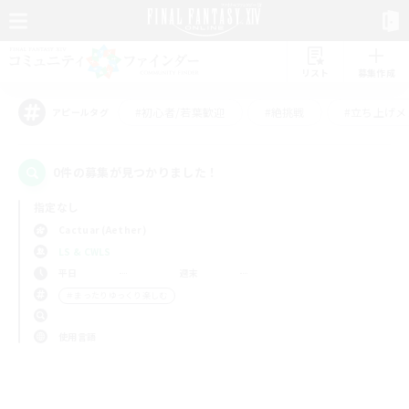
リスト
募集作成
#初心者/若葉歓迎
#絶挑戦
#立ち上げメ
アピールタグ
0件の募集が見つかりました！
指定なし
Cactuar (Aether)
LS & CWLS
平日
週末
＃まったりゆっくり楽しむ
使用言語