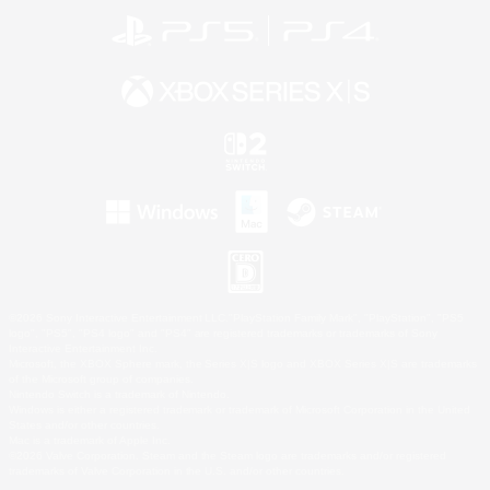
©2026 Sony Interactive Entertainment LLC."PlayStation Family Mark", "PlayStation", "PS5
logo", "PS5", "PS4 logo" and "PS4" are registered trademarks or trademarks of Sony
Interactive Entertainment Inc.
Microsoft, the XBOX Sphere mark, the Series X|S logo and XBOX Series X|S are trademarks
of the Microsoft group of companies.
Nintendo Switch is a trademark of Nintendo.
Windows is either a registered trademark or trademark of Microsoft Corporation in the United
States and/or other countries.
Mac is a trademark of Apple Inc.
©2026 Valve Corporation. Steam and the Steam logo are trademarks and/or registered
trademarks of Valve Corporation in the U.S. and/or other countries.