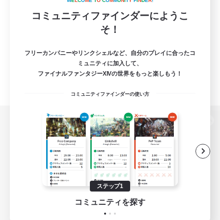
W
E
L
C
O
M
E
T
O
C
O
M
M
U
N
I
T
Y
F
I
N
D
E
R
!
コミュニティファインダーにようこ
そ！
フリーカンパニーやリンクシェルなど、自分のプレイに合ったコ
ミュニティに加入して、
ファイナルファンタジーXIVの世界をもっと楽しもう！
コミュニティファインダーの使い方
パソコン版へ
関連商品
e-STOREで購入
ステップ1
ゲームダウンロード
コミュニティを探す