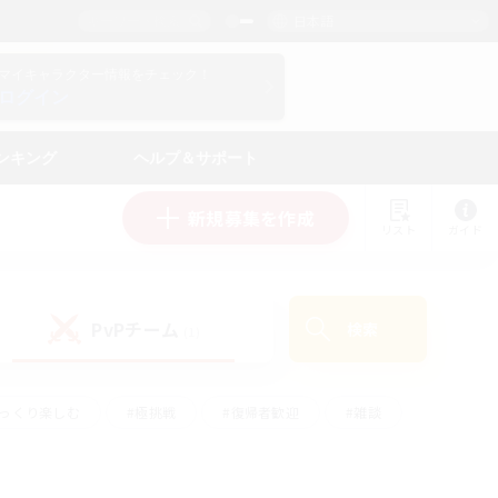
日本語
マイキャラクター情報をチェック！
ログイン
ンキング
ヘルプ＆サポート
新規募集を作成
リスト
ガイド
PvPチーム
検索
(1)
ゆっくり楽しむ
#極挑戦
#復帰者歓迎
#雑談
#ハウジング
#トレジャーハント
#レベリング
#プレイヤー主催イベント