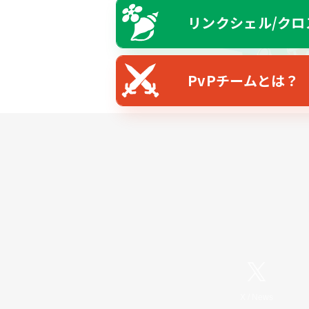
リンクシェル/クロ
PvPチームとは？
X
/
News