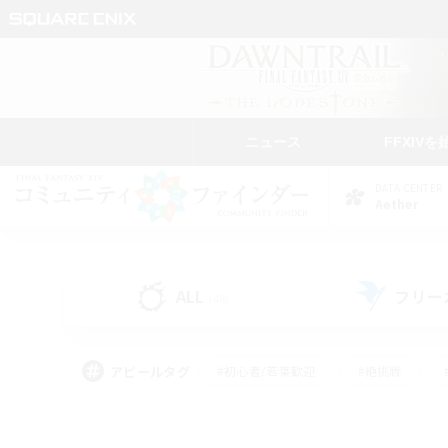
ニュース
FFXIVを
DATA CENTER
Aether
ALL
フリー
(48)
アピールタグ
#初心者/若葉歓迎
#絶挑戦
#学生中心
#なんでも楽しむ
#モブハント
#
#演奏
#ミラプリ（ミラ