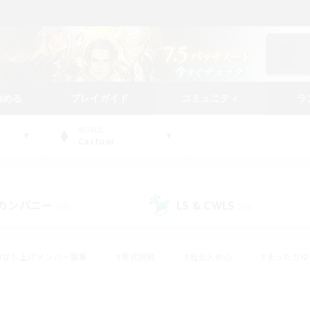
始める
プレイガイド
コミュニティ
ラ
WORLD
Cactuar
カンパニー
LS & CWLS
(29)
(18)
#立ち上げメンバー募集
#零式挑戦
#社会人中心
#まったり
体験歓迎
#クラフター中心
#ロールプレイ
#ギャザラー中心
ージュプリズム）
#スクリーンショット撮影
#クリア目指して頑張る