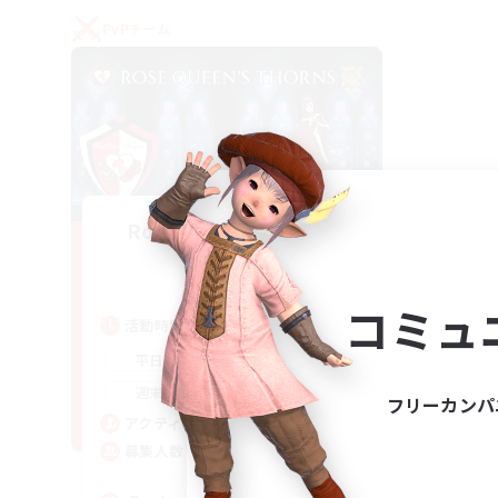
PvPチーム
Rose Queen's Thorns
追加メンバー募集
Aether
コミュ
活動時間
16:00
21:00
平日
16:00
23:00
週末
フリーカンパ
8
アクティブメンバー数
10
募集人数