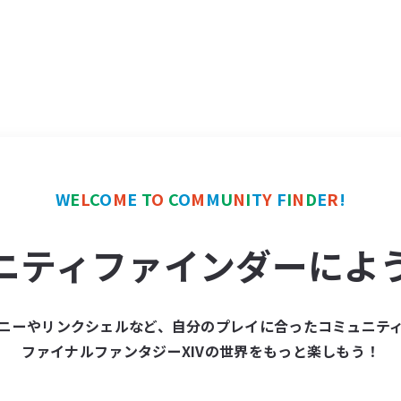
W
E
L
C
O
M
E
T
O
C
O
M
M
U
N
I
T
Y
F
I
N
D
E
R
!
ニティファインダーによ
ニーやリンクシェルなど、自分のプレイに合ったコミュニテ
ファイナルファンタジーXIVの世界をもっと楽しもう！