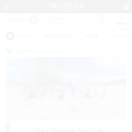
リスト
募集作成
#初心者/若葉歓迎
#絶挑戦
#立ち上げメ
アピールタグ
クロスワールドリンクシェル
The Ultimate Fanclub