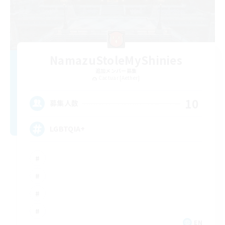
NamazuStoleMyShinies
追加メンバー募集
Cactuar [Aether]
10
募集人数
LGBTQIA+
EN