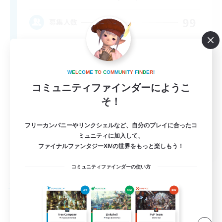
99
募集人数
Dungeons
W
E
L
C
O
M
E
T
O
C
O
M
M
U
N
I
T
Y
F
I
N
D
E
R
!
コミュニティファインダーにようこ
そ！
フリーカンパニーやリンクシェルなど、自分のプレイに合ったコ
ミュニティに加入して、
EN
ファイナルファンタジーXIVの世界をもっと楽しもう！
詳細を見る
募集期間: 2026/09/05 まで
コミュニティファインダーの使い方
フリーカンパニー