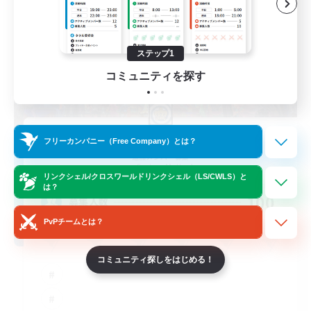
ステップ1
コミュニティを探す
Eminence
フリーカンパニー（Free Company）とは？
追加メンバー募集
Cactuar [Aether]
リンクシェル/クロスワールドリンクシェル（LS/CWLS）と
は？
100
募集人数
PvPチームとは？
コミュニティ探しをはじめる！