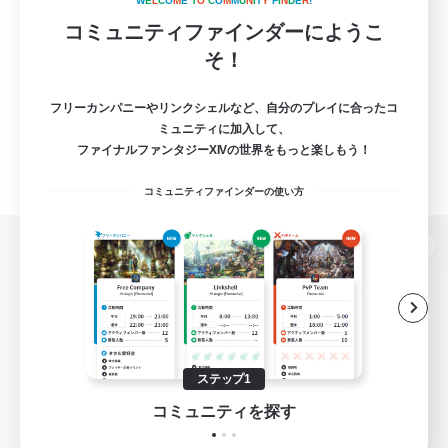
W
E
L
C
O
M
E
T
O
C
O
M
M
U
N
I
T
Y
F
I
N
D
E
R
!
コミュニティファインダーにようこ
そ！
フリーカンパニーやリンクシェルなど、自分のプレイに合ったコ
ミュニティに加入して、
ファイナルファンタジーXIVの世界をもっと楽しもう！
コミュニティファインダーの使い方
パソコン版へ
関連商品
e-STOREで購入
ステップ1
ゲームダウンロード
コミュニティを探す