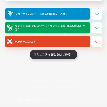
Official Information
フリーカンパニー（Free Company）とは？
/
X
News
YouTube
リンクシェル/クロスワールドリンクシェル（LS/CWLS）と
は？
PvPチームとは？
Instagram
Twitch
コミュニティ探しをはじめる！
LINE
Bluesky
レーティング制度について
プライバシーポリシー
著作権について
サポートセンター
ライセンス
ルール＆ポリシー
利用者情報の外部送信について