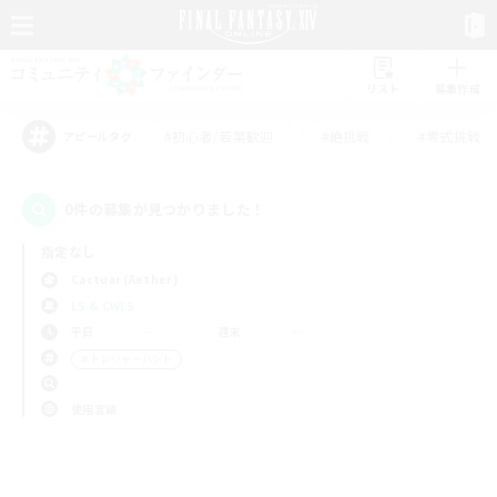
リスト
募集作成
#初心者/若葉歓迎
#絶挑戦
#零式挑戦
アピールタグ
0件の募集が見つかりました！
指定なし
Cactuar (Aether)
LS & CWLS
平日
週末
＃トレジャーハント
使用言語