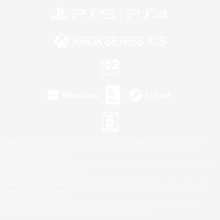
©2026 Sony Interactive Entertainment LLC."PlayStation Family Mark", "PlayStation", "PS5
logo", "PS5", "PS4 logo" and "PS4" are registered trademarks or trademarks of Sony
Interactive Entertainment Inc.
Microsoft, the XBOX Sphere mark, the Series X|S logo and XBOX Series X|S are trademarks
of the Microsoft group of companies.
Nintendo Switch is a trademark of Nintendo.
Windows is either a registered trademark or trademark of Microsoft Corporation in the United
States and/or other countries.
Mac is a trademark of Apple Inc.
©2026 Valve Corporation. Steam and the Steam logo are trademarks and/or registered
trademarks of Valve Corporation in the U.S. and/or other countries.