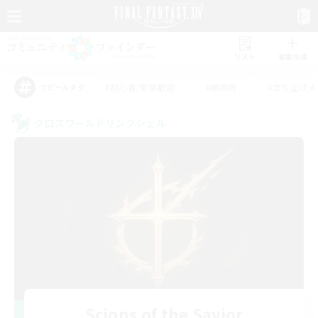
リスト
募集作成
#初心者/若葉歓迎
#絶挑戦
#立ち上げメ
アピールタグ
クロスワールドリンクシェル
Scions of the Savior