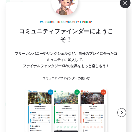
--
募集人数
Europe
W
E
L
C
O
M
E
T
O
C
O
M
M
U
N
I
T
Y
F
I
N
D
E
R
!
コミュニティファインダーにようこ
そ！
フリーカンパニーやリンクシェルなど、自分のプレイに合ったコ
ミュニティに加入して、
ファイナルファンタジーXIVの世界をもっと楽しもう！
EN
コミュニティファインダーの使い方
詳細を見る
募集期間: 2026/08/28 まで
クロスワールドリンクシェル