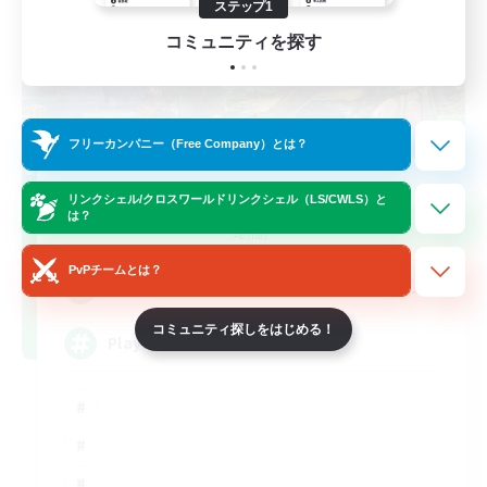
ステップ1
コミュニティを探す
フリーカンパニー（Free Company）とは？
FFXIV NA Network
リンクシェル/クロスワールドリンクシェル（LS/CWLS）と
は？
追加メンバー募集
Aether
PvPチームとは？
--
募集人数
コミュニティ探しをはじめる！
Players events social