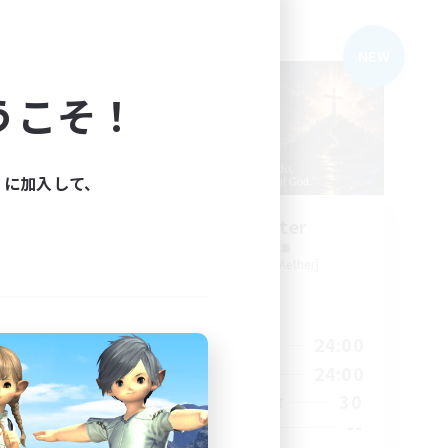
フリーカンパニー
NEW
NEW
うこそ！
ィに加入して、
no
Living Water
追加メンバー募集
r]
Adamantoise [Aether]
活動時間
23:00
16:00
24:00
平日
23:00
8:00
24:00
週末
180
30
アクティブメンバー数
512
--
募集人数