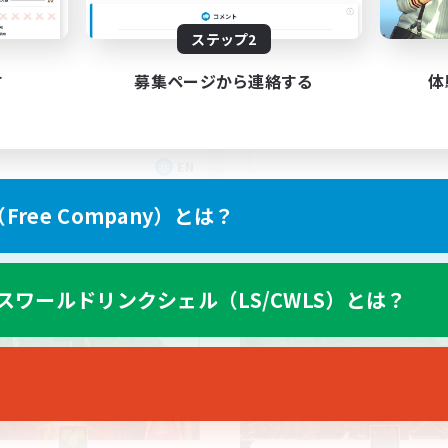
Echoes of Jeuno
ステップ2
す
募集ページから連絡する
体
EN
募集期間: 2026/09/02 まで
募集期間: 20
ree Company）とは？
カンパニー
フリーカンパニー
スワールドリンクシェル（LS/CWLS）とは？