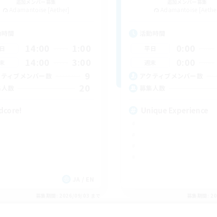
追加メンバー募集
追加メンバー募集
Adamantoise [Aether]
Adamantoise [Aethe
動時間
活動時間
14:00
1:00
0:00
日
平日
14:00
3:00
0:00
末
週末
9
クティブメンバー数
アクティブメンバー数
20
集人数
募集人数
dcore!
Unique Experience
JA / EN
募集期間: 2026/09/03 まで
募集期間: 20