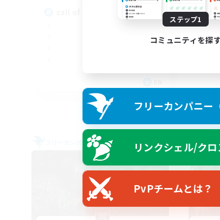
call of duty black ops 2
ステップ1
コミュニティを探
EN
募集期間: 2026/09/02 まで
フリーカンパニー（F
フリーカンパニー
フリー
リンクシェル/クロ
PvPチームとは？