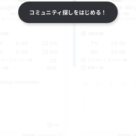
Knights of Il Mheg
The Black Win
コミュニティ探しをはじめる！
追加メンバー募集
追加メンバー募集
Adamantoise [Aether]
Adamantoise [Aethe
動時間
活動時間
0:00
23:00
18:00
日
平日
0:00
23:00
10:00
末
週末
20
クティブメンバー数
アクティブメンバー数
400
集人数
募集人数
eking community
EN
募集期間: 2026/08/23 まで
募集期間: 20