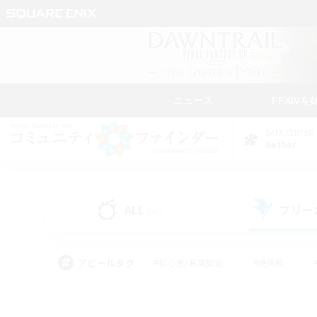
ニュース
FFXIVを
DATA CENTER
Aether
ALL
フリー
(43)
アピールタグ
#初心者/若葉歓迎
#絶挑戦
#モブハント
#学生中心
#なんでも楽しむ
#スクリーンショット撮影
#ハウジ