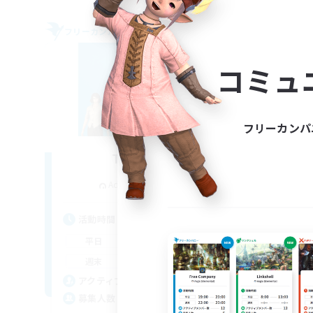
フリーカンパニー
フリー
NEW
コミュ
フリーカンパ
The Bodies
追加メンバー募集
Adamantoise [Aether]
活動時間
活
18:00
2:00
平日
平
12:00
4:00
週末
週
25
アクティブメンバー数
ア
10
募集人数
募