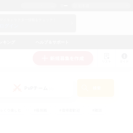
日本語
マイキャラクター情報をチェック！
ログイン
ンキング
ヘルプ＆サポート
新規募集を作成
リスト
ガイド
PvPチーム
検索
(1)
ゆっくり楽しむ
#極挑戦
#復帰者歓迎
#雑談
ルプレイ
#トレジャーハント
#レベリング
して頑張る
#プレイヤー主催イベント