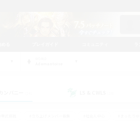
始める
プレイガイド
コミュニティ
ラ
WORLD
Adamantoise
カンパニー
LS & CWLS
(24)
(18)
#零式挑戦
#立ち上げメンバー募集
#社会人中心
#まったり
#体験歓迎
#クラフター中心
#ギャザラー中心
#ロー
ング
#演奏
#ミラプリ（ミラージュプリズム）
#クリア目指