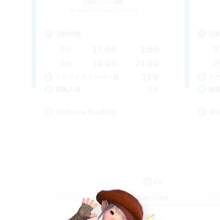
追加メンバー募集
Adamantoise [Aether]
活動時間
活
17:00
2:00
平日
平
10:00
24:00
週末
週
210
アクティブメンバー数
ア
50
募集人数
募
Midcore Raiding
Mi
EN
募集期間: 2026/09/04 まで