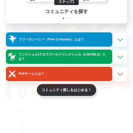
ステップ1
コミュニティを探す
フリーカンパニー（Free Company）とは？
FFXIV NA Network
リンクシェル/クロスワールドリンクシェル（LS/CWLS）と
は？
追加メンバー募集
Aether
PvPチームとは？
--
募集人数
コミュニティ探しをはじめる！
Players events social