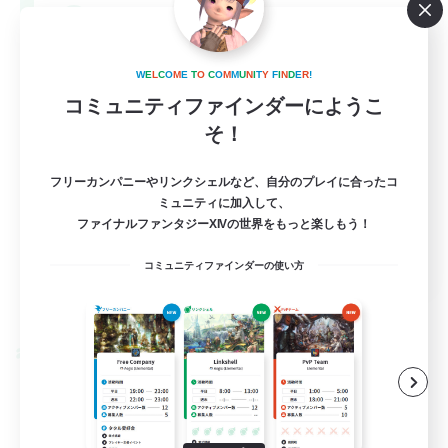
--
募集人数
Europe
W
E
L
C
O
M
E
T
O
C
O
M
M
U
N
I
T
Y
F
I
N
D
E
R
!
コミュニティファインダーにようこ
そ！
フリーカンパニーやリンクシェルなど、自分のプレイに合ったコ
ミュニティに加入して、
ファイナルファンタジーXIVの世界をもっと楽しもう！
EN
コミュニティファインダーの使い方
詳細を見る
募集期間: 2026/08/28 まで
クロスワールドリンクシェル