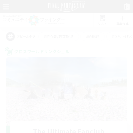
リスト
募集作成
#初心者/若葉歓迎
#絶挑戦
#立ち上げメ
アピールタグ
クロスワールドリンクシェル
The Ultimate Fanclub