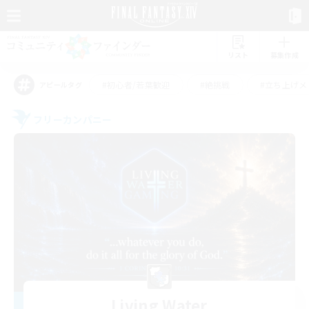
リスト
募集作成
#初心者/若葉歓迎
#絶挑戦
#立ち上げメ
アピールタグ
フリーカンパニー
Living Water