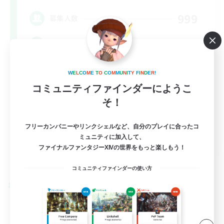
999
募集人数
Organized
W
E
L
C
O
M
E
T
O
C
O
M
M
U
N
I
T
Y
F
I
N
D
E
R
!
コミュニティファインダーにようこ
そ！
フリーカンパニーやリンクシェルなど、自分のプレイに合ったコ
EN
ミュニティに加入して、
ファイナルファンタジーXIVの世界をもっと楽しもう！
詳細を見る
募集期間: 2026/09/07 まで
コミュニティファインダーの使い方
クロスワールドリンクシェル