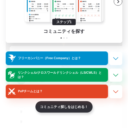
ステップ1
コミュニティを探す
Scions of the Savior
フリーカンパニー（Free Company）とは？
追加メンバー募集
Aether
リンクシェル/クロスワールドリンクシェル（LS/CWLS）と
は？
999
募集人数
PvPチームとは？
Christian
コミュニティ探しをはじめる！