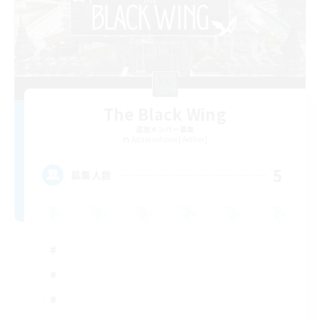
The Black Wing
追加メンバー募集
Adamantoise [Aether]
5
募集人数