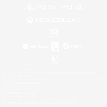
©2026 Sony Interactive Entertainment LLC."PlayStation Family Mark", "PlayStation", "PS5
logo", "PS5", "PS4 logo" and "PS4" are registered trademarks or trademarks of Sony
Interactive Entertainment Inc.
Microsoft, the XBOX Sphere mark, the Series X|S logo and XBOX Series X|S are trademarks
of the Microsoft group of companies.
Nintendo Switch is a trademark of Nintendo.
Windows is either a registered trademark or trademark of Microsoft Corporation in the United
States and/or other countries.
Mac is a trademark of Apple Inc.
©2026 Valve Corporation. Steam and the Steam logo are trademarks and/or registered
trademarks of Valve Corporation in the U.S. and/or other countries.