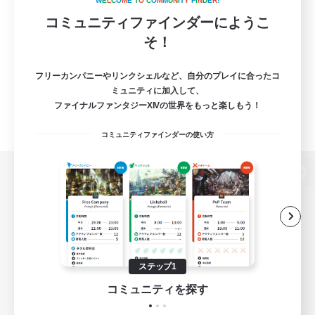
W
E
L
C
O
M
E
T
O
C
O
M
M
U
N
I
T
Y
F
I
N
D
E
R
!
コミュニティファインダーにようこ
そ！
フリーカンパニーやリンクシェルなど、自分のプレイに合ったコ
ミュニティに加入して、
ファイナルファンタジーXIVの世界をもっと楽しもう！
コミュニティファインダーの使い方
パソコン版へ
関連商品
e-STOREで購入
ステップ1
ゲームダウンロード
コミュニティを探す