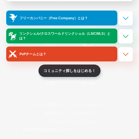
Official Information
フリーカンパニー（Free Company）とは？
/
X
News
YouTube
リンクシェル/クロスワールドリンクシェル（LS/CWLS）と
は？
PvPチームとは？
Instagram
Twitch
コミュニティ探しをはじめる！
LINE
Bluesky
レーティング制度について
プライバシーポリシー
著作権について
サポートセンター
ライセンス
ルール＆ポリシー
利用者情報の外部送信について