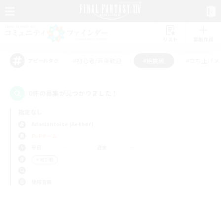
リスト
募集作成
#初心者/若葉歓迎
#絶挑戦
#立ち上げメ
アピールタグ
0件の募集が見つかりました！
指定なし
Adamantoise (Aether)
PvPチーム
平日
週末
＃絶挑戦
使用言語