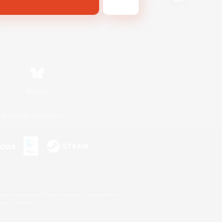
Bluesky
利用者情報の外部送信について
s or trademarks of Sony Interactive Entertainment Inc.
up of companies.
er countries.