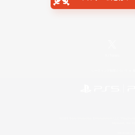
X
/
News
レーティング制度について
©2026 Sony Interactive Entertainment LLC."PlayStation
Microsoft, the 
Windows is e