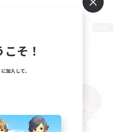
変更
うこそ！
ィに加入して、
た。