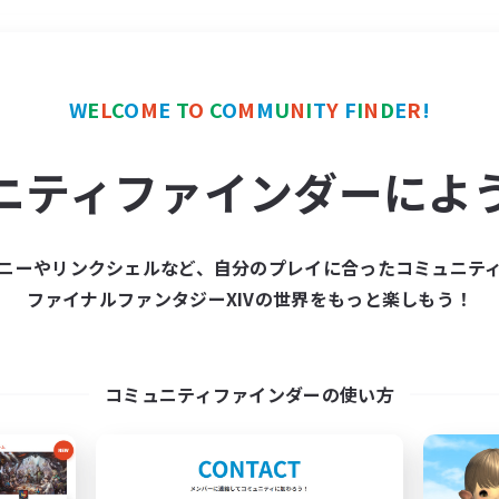
＃モブハント
使用言語
W
E
L
C
O
M
E
T
O
C
O
M
M
U
N
I
T
Y
F
I
N
D
E
R
!
ニティファインダーによ
ニーやリンクシェルなど、自分のプレイに合ったコミュニテ
ファイナルファンタジーXIVの世界をもっと楽しもう！
募集数 0件
集が見つかりませんでし
コミュニティファインダーの使い方
条件を変えて検索してみるでっす！