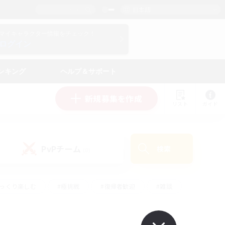
日本語
マイキャラクター情報をチェック！
ログイン
ンキング
ヘルプ＆サポート
新規募集を作成
リスト
ガイド
PvPチーム
検索
(0)
ゆっくり楽しむ
#極挑戦
#復帰者歓迎
#雑談
#ハウジング
#トレジャーハント
#レベリング
#プレイヤー主催イベント