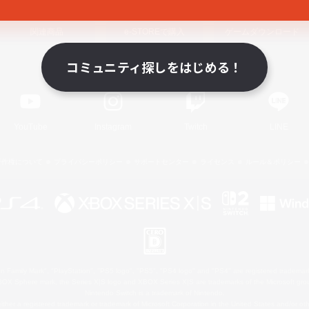
関連商品
e-STOREで購入
ゲームダウンロード
コミュニティ探しをはじめる！
Official Information
YouTube
Instagram
Twitch
LINE
著作権について
プライバシーポリシー
サポートセンター
ライセンス
ルール＆ポリシー
 Family Mark", "PlayStation", "PS5 logo", "PS5", "PS4 logo" and "PS4" are registered trademark
XBOX Sphere mark, the Series X|S logo and XBOX Series X|S are trademarks of the Microsoft gro
Nintendo Switch is a trademark of Nintendo.
ither a registered trademark or trademark of Microsoft Corporation in the United States and/or oth