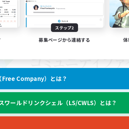
ステップ2
す
募集ページから連絡する
体
ree Company）とは？
スワールドリンクシェル（LS/CWLS）とは？
スマートフォン版へ