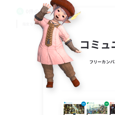
0件の募集が見つかりました！
指定なし
平日
週末
コミュ
フリーカンパ
募