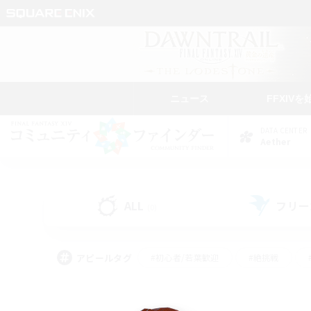
ニュース
FFXIVを
DATA CENTER
Aether
ALL
フリー
(0)
アピールタグ
#初心者/若葉歓迎
#絶挑戦
#学生中心
#なんでも楽しむ
#モブハント
#
#演奏
#ミラプリ（ミラ