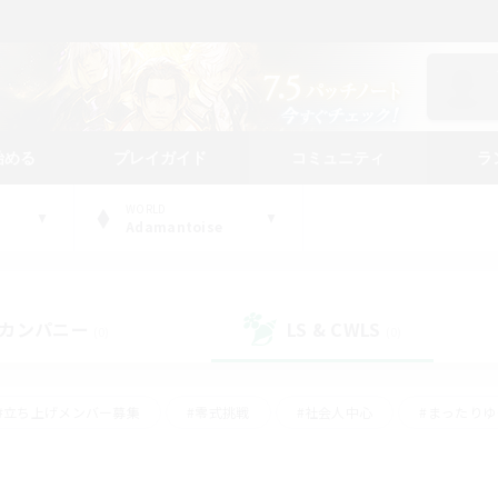
始める
プレイガイド
コミュニティ
ラ
WORLD
Adamantoise
カンパニー
LS & CWLS
(0)
(0)
#立ち上げメンバー募集
#零式挑戦
#社会人中心
#まったり
体験歓迎
#クラフター中心
#ロールプレイ
#ギャザラー中心
ージュプリズム）
#スクリーンショット撮影
#クリア目指して頑張る