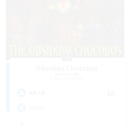
Obsidian Chocobos
追加メンバー募集
Adamantoise [Aether]
10
募集人数
LGBTQ+