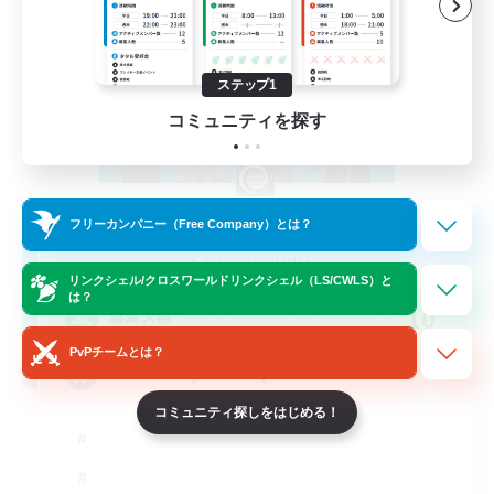
ステップ1
コミュニティを探す
The Bodies
フリーカンパニー（Free Company）とは？
追加メンバー募集
Adamantoise [Aether]
リンクシェル/クロスワールドリンクシェル（LS/CWLS）と
は？
10
募集人数
PvPチームとは？
call of duty black ops 2
コミュニティ探しをはじめる！