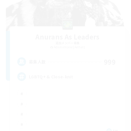
Anurans As Leaders
追加メンバー募集
Adamantoise [Aether]
999
募集人数
LGBTQ+ & Close-knit
EN