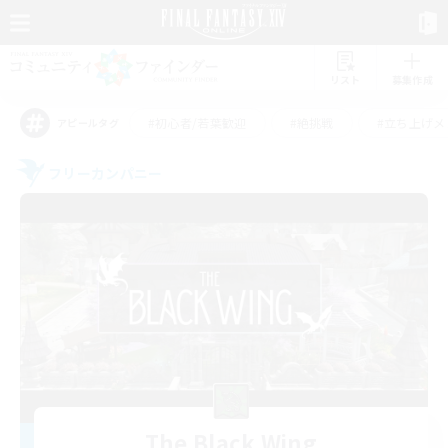
リスト
募集作成
#初心者/若葉歓迎
#絶挑戦
#立ち上げメ
アピールタグ
フリーカンパニー
The Black Wing