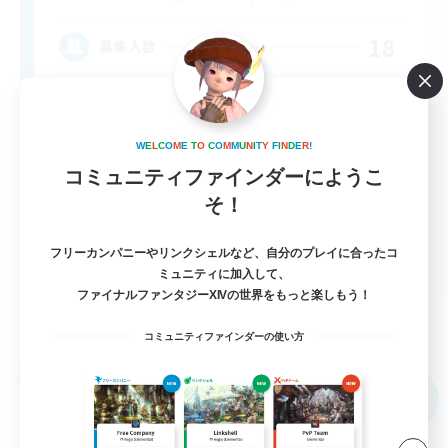
18
募集人数
W
E
L
C
O
M
E
T
O
C
O
M
M
U
N
I
T
Y
F
I
N
D
E
R
!
コミュニティファインダーにようこ
そ！
フリーカンパニーやリンクシェルなど、自分のプレイに合ったコ
ミュニティに加入して、
EN
ファイナルファンタジーXIVの世界をもっと楽しもう！
詳細を見る
募集期間: 2026/09/02 まで
コミュニティファインダーの使い方
フリーカンパニー
NEW