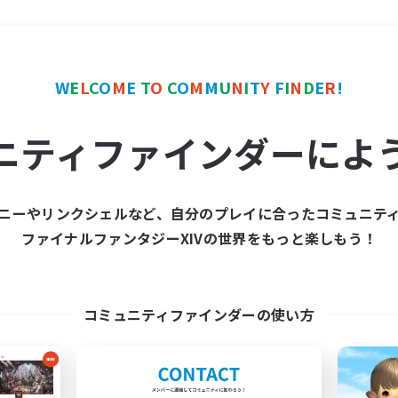
＃立ち上げメンバー募集
W
E
L
C
O
M
E
T
O
C
O
M
M
U
N
I
T
Y
F
I
N
D
E
R
!
ニティファインダーによ
ニーやリンクシェルなど、自分のプレイに合ったコミュニテ
ファイナルファンタジーXIVの世界をもっと楽しもう！
募集数 0件
集が見つかりませんでし
コミュニティファインダーの使い方
条件を変えて検索してみるでっす！