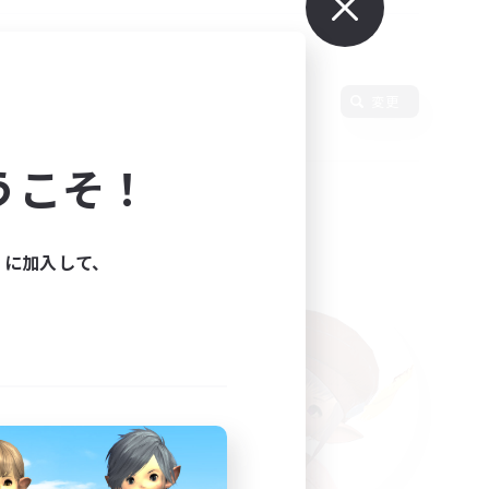
使用言語
変更
うこそ！
ィに加入して、
た。