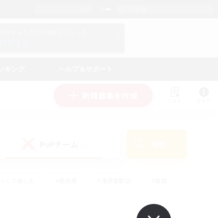
日本語
マイキャラクター情報をチェック！
ログイン
ンキング
ヘルプ＆サポート
新規募集を作成
リスト
ガイド
PvPチーム
検索
(0)
ゆっくり楽しむ
#極挑戦
#復帰者歓迎
#雑談
#ハウジング
#トレジャーハント
#レベリング
#プレイヤー主催イベント