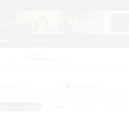
始める
プレイガイド
コミュニティ
ラ
WORLD
Adamantoise
カンパニー
LS & CWLS
(0)
(0)
#立ち上げメンバー募集
#零式挑戦
#社会人中心
#まったり
体験歓迎
#クラフター中心
#ロールプレイ
#ギャザラー中心
ージュプリズム）
#スクリーンショット撮影
#クリア目指して頑張る