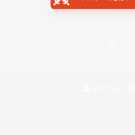
X
/
News
レーティング制度について
©2026 Sony Interactive Entertainment LLC."PlayStation
Microsoft, the 
Windows is e