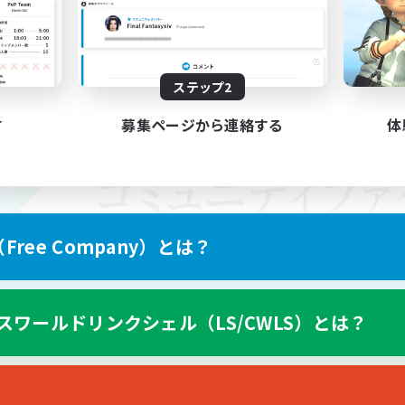
ステップ2
す
募集ページから連絡する
体
ree Company）とは？
スワールドリンクシェル（LS/CWLS）とは？
スマートフォン版へ