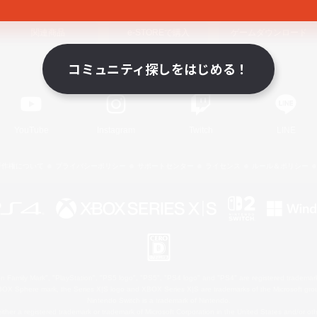
関連商品
e-STOREで購入
ゲームダウンロード
コミュニティ探しをはじめる！
Official Information
YouTube
Instagram
Twitch
LINE
著作権について
プライバシーポリシー
サポートセンター
ライセンス
ルール＆ポリシー
 Family Mark", "PlayStation", "PS5 logo", "PS5", "PS4 logo" and "PS4" are registered trademark
XBOX Sphere mark, the Series X|S logo and XBOX Series X|S are trademarks of the Microsoft gro
Nintendo Switch is a trademark of Nintendo.
ither a registered trademark or trademark of Microsoft Corporation in the United States and/or oth