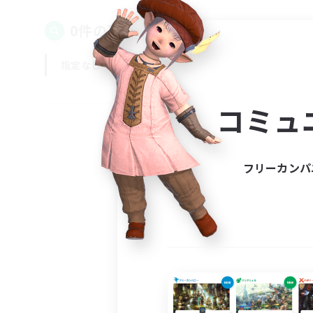
0件の募集が見つかりました！
指定なし
平日
週末
コミュ
フリーカンパ
募