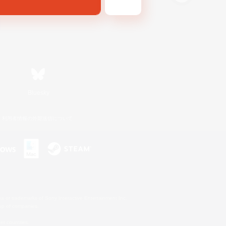
Bluesky
利用者情報の外部送信について
s or trademarks of Sony Interactive Entertainment Inc.
up of companies.
er countries.