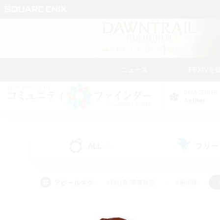
ニュース
FFXIVを
DATA CENTER
Aether
ALL
フリー
(0)
アピールタグ
#初心者/若葉歓迎
#絶挑戦
#学生中心
#なんでも楽しむ
#モブハント
#
#演奏
#ミラプリ（ミラ