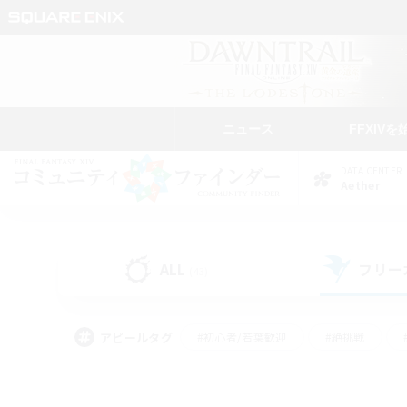
ニュース
FFXIVを
DATA CENTER
Aether
ALL
フリー
(43)
アピールタグ
#初心者/若葉歓迎
#絶挑戦
#学生中心
#なんでも楽しむ
#モブハント
#
#演奏
#ミラプリ（ミラ