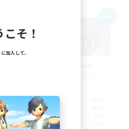
フリーカンパニー
NEW
NEW
うこそ！
ィに加入して、
Echoes of Jeuno
追加メンバー募集
r]
Adamantoise [Aether]
活動時間
24:00
0:00
23:00
平日
24:00
0:00
23:00
週末
83
180
アクティブメンバー数
--
512
募集人数