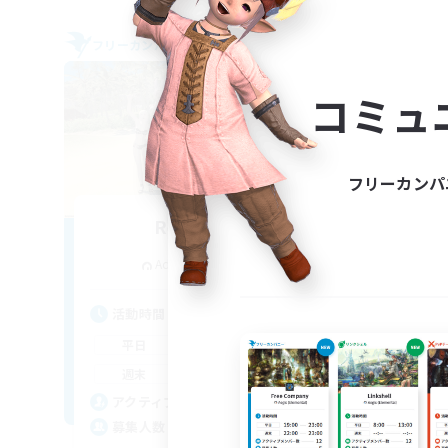
フリーカンパニー
フリー
NEW
コミュ
フリーカンパ
Retro Nerds
追加メンバー募集
Adamantoise [Aether]
活動時間
活
15:00
11:00
平日
平
13:00
11:00
週末
週
6
アクティブメンバー数
ア
18
募集人数
募