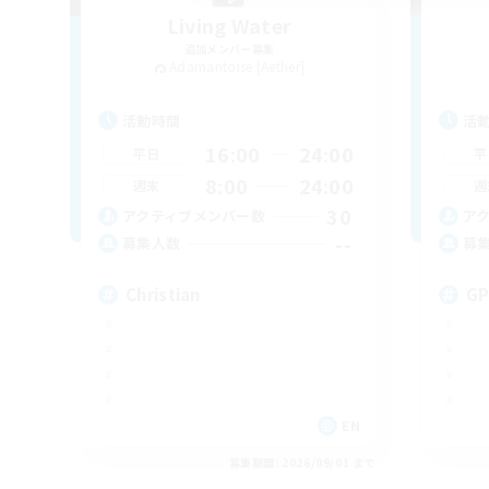
Living Water
追加メンバー募集
Adamantoise [Aether]
活動時間
活
16:00
24:00
平日
平
8:00
24:00
週末
週
30
アクティブメンバー数
ア
--
募集人数
募
Christian
G
EN
募集期間: 2026/09/01 まで