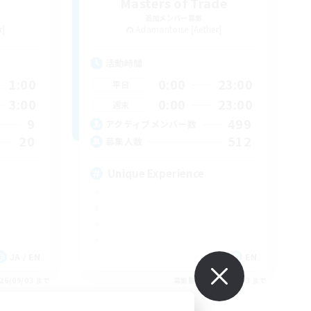
Masters of Trade
追加メンバー募集
r]
Adamantoise [Aether]
活動時間
1:00
0:00
23:00
平日
3:00
0:00
23:00
週末
9
499
アクティブメンバー数
20
512
募集人数
Unique Experience
JA / EN
EN
26/09/03 まで
募集期間: 2026/09/03 まで