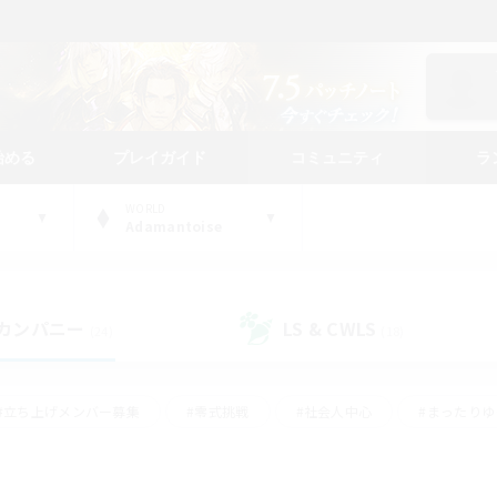
始める
プレイガイド
コミュニティ
ラ
WORLD
Adamantoise
カンパニー
LS & CWLS
(24)
(18)
#立ち上げメンバー募集
#零式挑戦
#社会人中心
#まったり
体験歓迎
#クラフター中心
#ロールプレイ
#ギャザラー中心
ージュプリズム）
#スクリーンショット撮影
#クリア目指して頑張る