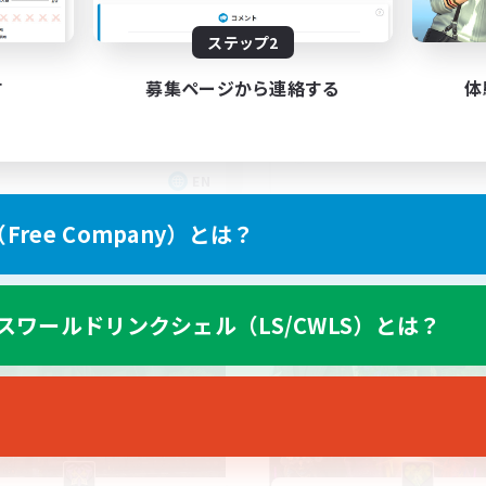
ll of duty black ops 2
ステップ2
す
募集ページから連絡する
体
EN
募集期間: 2026/09/02 まで
募集期間: 20
ree Company）とは？
カンパニー
フリーカンパニー
スワールドリンクシェル（LS/CWLS）とは？