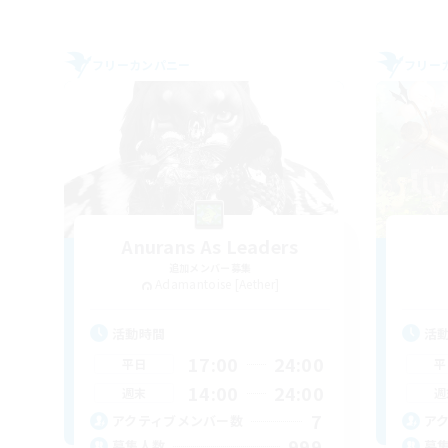
フリーカンパニー
フリー
Anurans As Leaders
追加メンバー募集
Adamantoise [Aether]
活動時間
活
17:00
24:00
平日
平
14:00
24:00
週末
週
7
アクティブメンバー数
ア
999
募集人数
募