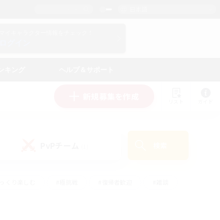
日本語
マイキャラクター情報をチェック！
ログイン
ンキング
ヘルプ＆サポート
新規募集を作成
リスト
ガイド
PvPチーム
検索
(1)
ゆっくり楽しむ
#極挑戦
#復帰者歓迎
#雑談
#ハウジング
#トレジャーハント
#レベリング
#プレイヤー主催イベント