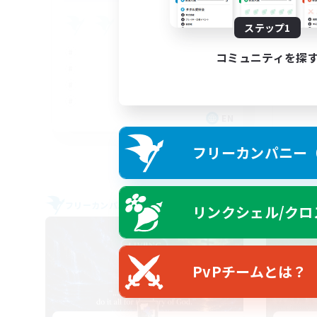
ca
ステップ1
コミュニティを探
EN
募集期間: 2026/09/02 まで
フリーカンパニー（F
フリーカンパニー
フリー
リンクシェル/クロ
NEW
PvPチームとは？