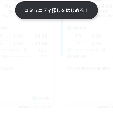
The Fine Print
Knights of Il M
コミュニティ探しをはじめる！
追加メンバー募集
追加メンバー募集
Adamantoise [Aether]
Adamantoise [Aethe
動時間
活動時間
1:00
24:00
0:00
日
平日
1:00
24:00
0:00
末
週末
118
クティブメンバー数
アクティブメンバー数
32
集人数
募集人数
POSERS
Seeking community
EN / FR
募集期間: 2026/08/26 まで
募集期間: 20