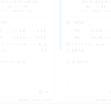
Hardcore Casuals
Blast Radius
追加メンバー募集
追加メンバー募集
Adamantoise [Aether]
Adamantoise [Aethe
動時間
活動時間
17:00
2:00
14:00
日
平日
10:00
24:00
14:00
末
週末
210
クティブメンバー数
アクティブメンバー数
50
集人数
募集人数
dcore Raiding
Midcore!
EN
募集期間: 2026/09/04 まで
募集期間: 20