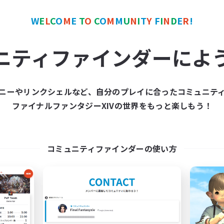
W
E
L
C
O
M
E
T
O
C
O
M
M
U
N
I
T
Y
F
I
N
D
E
R
!
カンパニー
フリーカンパニー
NEW
ニティファインダーによ
ニーやリンクシェルなど、自分のプレイに合ったコミュニテ
ファイナルファンタジーXIVの世界をもっと楽しもう！
The Bodies
Novel Teas
追加メンバー募集
追加メンバー募集
Adamantoise [Aether]
Adamantoise [Aethe
コミュニティファインダーの使い方
動時間
活動時間
18:00
2:00
1:00
日
平日
12:00
4:00
1:00
末
週末
25
クティブメンバー数
アクティブメンバー数
10
集人数
募集人数