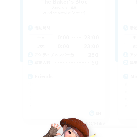
The Baker's Bloc
追加メンバー募集
Adamantoise [Aether]
活動時間
活
0:00
23:00
平日
平
0:00
23:00
週末
週
250
アクティブメンバー数
ア
50
募集人数
募
Friends
Mi
EN
募集期間: 2026/09/04 まで