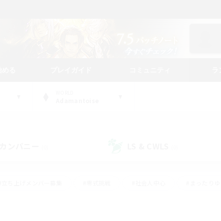
始める
プレイガイド
コミュニティ
ラ
WORLD
Adamantoise
カンパニー
LS & CWLS
(0)
(0)
#立ち上げメンバー募集
#零式挑戦
#社会人中心
#まったり
体験歓迎
#クラフター中心
#ロールプレイ
#ギャザラー中心
ージュプリズム）
#スクリーンショット撮影
#クリア目指して頑張る