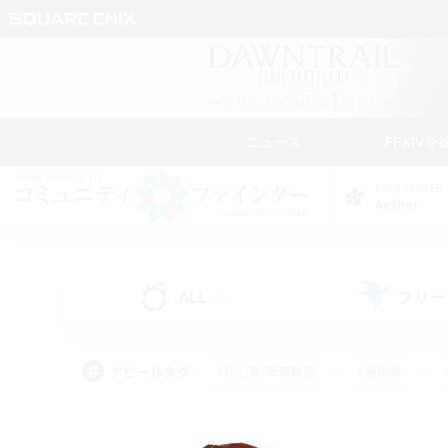
ニュース
FFXIVを
DATA CENTER
Aether
ALL
フリー
(0)
アピールタグ
#初心者/若葉歓迎
#絶挑戦
#学生中心
#なんでも楽しむ
#モブハント
#
#演奏
#ミラプリ（ミラ