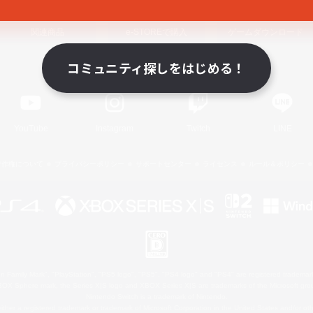
関連商品
e-STOREで購入
ゲームダウンロード
コミュニティ探しをはじめる！
Official Information
YouTube
Instagram
Twitch
LINE
著作権について
プライバシーポリシー
サポートセンター
ライセンス
ルール＆ポリシー
 Family Mark", "PlayStation", "PS5 logo", "PS5", "PS4 logo" and "PS4" are registered trademark
XBOX Sphere mark, the Series X|S logo and XBOX Series X|S are trademarks of the Microsoft gro
Nintendo Switch is a trademark of Nintendo.
ither a registered trademark or trademark of Microsoft Corporation in the United States and/or oth