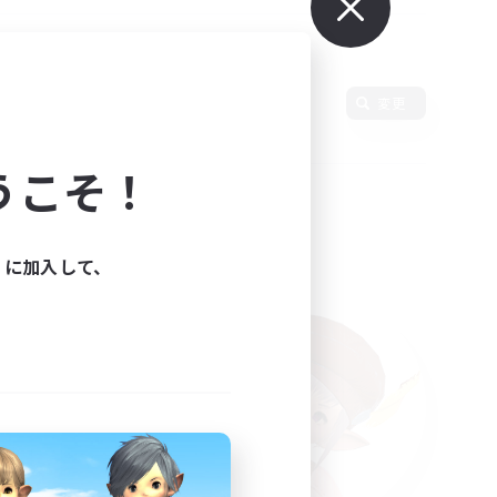
変更
うこそ！
ィに加入して、
た。