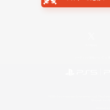
X
/
News
レーティング制度について
©2026 Sony Interactive Entertainment LLC."PlayStation
Microsoft, the 
Windows is e