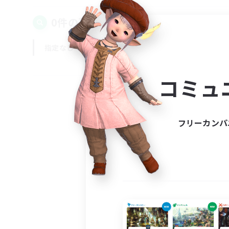
0件の募集が見つかりました！
指定なし
平日
週末
コミュ
フリーカンパ
募