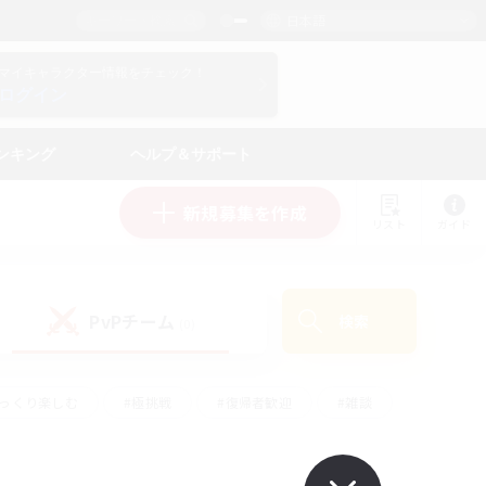
日本語
マイキャラクター情報をチェック！
ログイン
ンキング
ヘルプ＆サポート
新規募集を作成
リスト
ガイド
PvPチーム
検索
(0)
ゆっくり楽しむ
#極挑戦
#復帰者歓迎
#雑談
#ハウジング
#トレジャーハント
#レベリング
#プレイヤー主催イベント