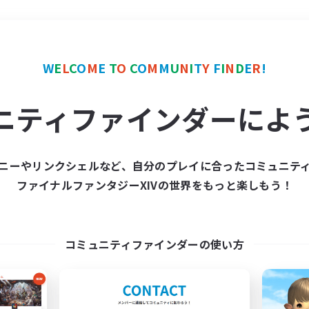
＃学生中心
使用言語
W
E
L
C
O
M
E
T
O
C
O
M
M
U
N
I
T
Y
F
I
N
D
E
R
!
ニティファインダーによ
ニーやリンクシェルなど、自分のプレイに合ったコミュニテ
ファイナルファンタジーXIVの世界をもっと楽しもう！
募集数 0件
集が見つかりませんでし
コミュニティファインダーの使い方
条件を変えて検索してみるでっす！