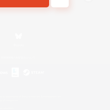
Bluesky
利用者情報の外部送信について
s or trademarks of Sony Interactive Entertainment Inc.
up of companies.
er countries.