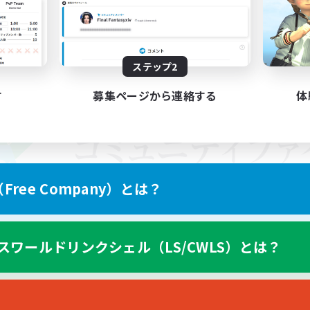
ステップ2
す
募集ページから連絡する
体
ree Company）とは？
スワールドリンクシェル（LS/CWLS）とは？
スマートフォン版へ