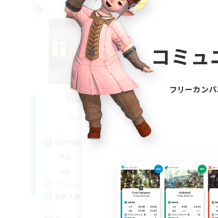
フリーカンパニー
フリー
コミュ
フリーカンパ
The Baker's Bloc
追加メンバー募集
Adamantoise [Aether]
活動時間
活
0:00
23:00
平日
平
0:00
23:00
週末
週
250
アクティブメンバー数
ア
50
募集人数
募