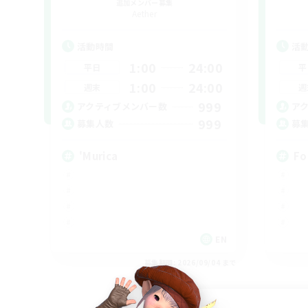
追加メンバー募集
Aether
活動時間
活
1:00
24:00
平日
平
1:00
24:00
週末
週
999
アクティブメンバー数
ア
999
募集人数
募
'Murica
Fo
EN
募集期間: 2026/09/04 まで