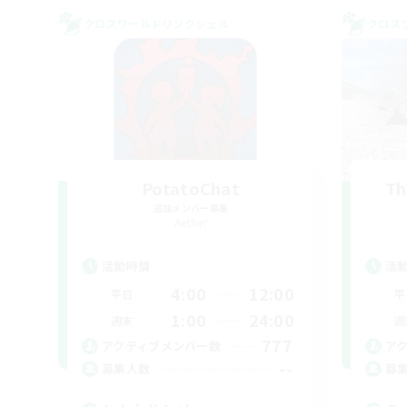
クロスワールドリンクシェル
クロス
PotatoChat
Th
追加メンバー募集
Aether
活動時間
活
4:00
12:00
平日
平
1:00
24:00
週末
週
777
アクティブメンバー数
ア
--
募集人数
募