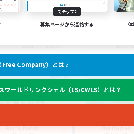
Organized
dcore Raiding
ステップ2
す
募集ページから連絡する
体
EN
募集期間: 2026/09/04 まで
募集期間: 20
ree Company）とは？
カンパニー
フリーカンパニー
NEW
スワールドリンクシェル（LS/CWLS）とは？
Retro Nerds
The Bodies