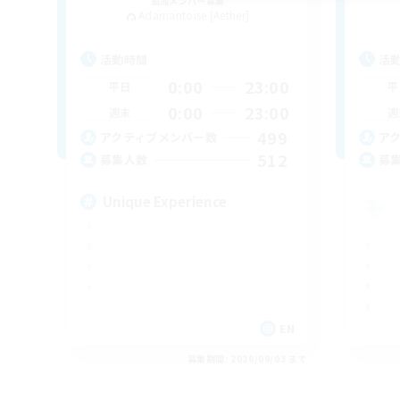
追加メンバー募集
Adamantoise [Aether]
活動時間
活
0:00
23:00
平日
平
0:00
23:00
週末
週
499
アクティブメンバー数
ア
512
募集人数
募
Unique Experience
EN
募集期間: 2026/09/03 まで