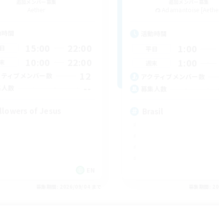
追加メンバー募集
追加メンバー募集
Aether
Adamantoise [Aethe
動時間
活動時間
15:00
22:00
1:00
日
平日
10:00
22:00
1:00
末
週末
12
クティブメンバー数
アクティブメンバー数
--
集人数
募集人数
llowers of Jesus
Brasil
EN
募集期間: 2026/09/04 まで
募集期間: 20