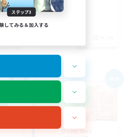
Midcore!
ステップ3
験してみる＆加入する
EN
JA / EN
26/09/04 まで
募集期間: 2026/09/03 まで
フリーカンパニー
NEW
NEW
Novel Teas