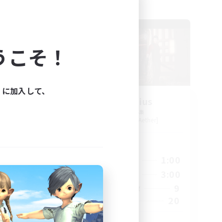
フリーカンパニー
NEW
うこそ！
ィに加入して、
orps
Blast Radius
追加メンバー募集
Adamantoise [Aether]
活動時間
24:00
14:00
1:00
平日
24:00
14:00
3:00
週末
46
9
アクティブメンバー数
999
20
募集人数