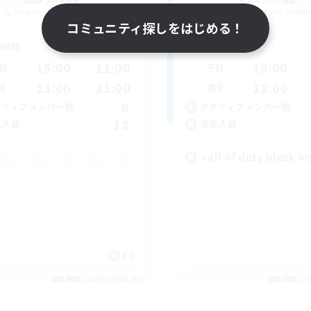
追加メンバー募集
追加メンバー募集
Adamantoise [Aether]
Adamantoise [Aethe
コミュニティ探しをはじめる！
動時間
活動時間
15:00
11:00
18:00
日
平日
13:00
11:00
12:00
末
週末
6
クティブメンバー数
アクティブメンバー数
18
集人数
募集人数
call of duty black op
EN
募集期間: 2026/09/02 まで
募集期間: 20