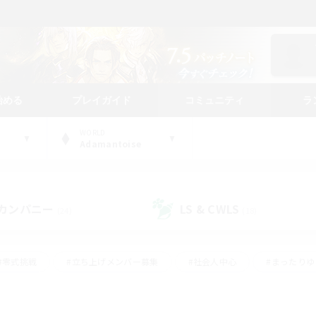
始める
プレイガイド
コミュニティ
ラ
WORLD
Adamantoise
カンパニー
LS & CWLS
(24)
(18)
#零式挑戦
#立ち上げメンバー募集
#社会人中心
#まったり
#体験歓迎
#クラフター中心
#ギャザラー中心
#ロー
ング
#演奏
#ミラプリ（ミラージュプリズム）
#クリア目指