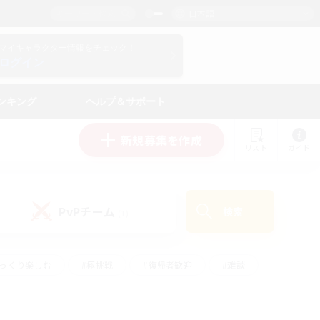
日本語
マイキャラクター情報をチェック！
ログイン
ンキング
ヘルプ＆サポート
新規募集を作成
リスト
ガイド
PvPチーム
検索
(1)
ゆっくり楽しむ
#極挑戦
#復帰者歓迎
#雑談
ルプレイ
#トレジャーハント
#レベリング
して頑張る
#プレイヤー主催イベント