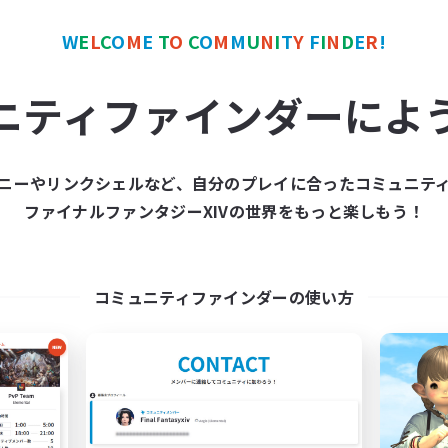
カンパニー
クロスワールドリンクシェル
W
E
L
C
O
M
E
T
O
C
O
M
M
U
N
I
T
Y
F
I
N
D
E
R
!
ニティファインダーによ
ニーやリンクシェルなど、自分のプレイに合ったコミュニテ
Hardcore Casuals
Infinitum Rsv. C
ファイナルファンタジーXIVの世界をもっと楽しもう！
追加メンバー募集
追加メンバー募集
Adamantoise [Aether]
Aether
活動時間
動時間
コミュニティファインダーの使い方
1:00
17:00
2:00
平日
日
1:00
10:00
24:00
週末
末
210
アクティブメンバー数
クティブメンバー数
50
募集人数
集人数