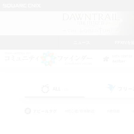
ニュース
FFXIVを
DATA CENTER
Aether
ALL
フリー
(43)
アピールタグ
#初心者/若葉歓迎
#絶挑戦
#モブハント
#学生中心
#なんでも楽しむ
#スクリーンショット撮影
#ハウジ