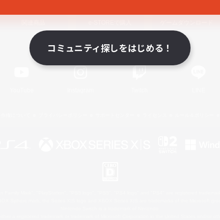
関連商品
e-STOREで購入
ゲームダウンロード
コミュニティ探しをはじめる！
Official Information
YouTube
Instagram
Twitch
LINE
著作権について
プライバシーポリシー
サポートセンター
ライセンス
ルール＆ポリシー
 Family Mark", "PlayStation", "PS5 logo", "PS5", "PS4 logo" and "PS4" are registered trademark
XBOX Sphere mark, the Series X|S logo and XBOX Series X|S are trademarks of the Microsoft gro
Nintendo Switch is a trademark of Nintendo.
ither a registered trademark or trademark of Microsoft Corporation in the United States and/or oth