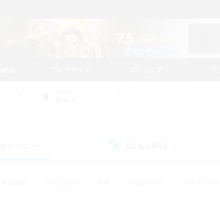
始める
プレイガイド
コミュニティ
ラ
WORLD
Faerie
カンパニー
LS & CWLS
(0)
(0)
#零式挑戦
#立ち上げメンバー募集
#社会人中心
#まったり
#体験歓迎
#クラフター中心
#ギャザラー中心
#ロー
ング
#演奏
#ミラプリ（ミラージュプリズム）
#クリア目指