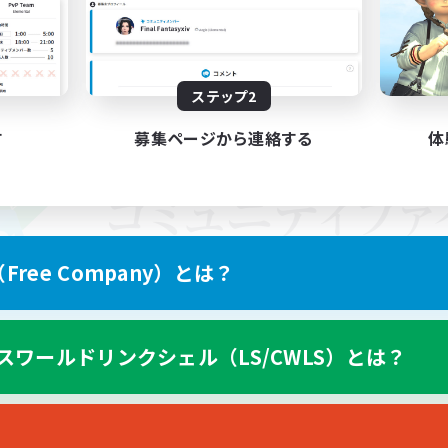
ステップ2
す
募集ページから連絡する
体
ree Company）とは？
スワールドリンクシェル（LS/CWLS）とは？
スマートフォン版へ