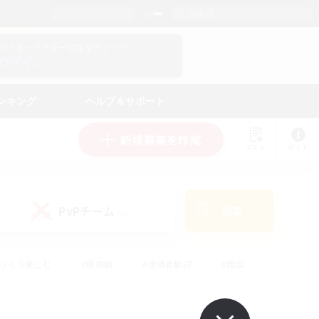
日本語
マイキャラクター情報をチェック！
ログイン
ンキング
ヘルプ＆サポート
新規募集を作成
リスト
ガイド
PvPチーム
検索
(0)
ゆっくり楽しむ
#極挑戦
#復帰者歓迎
#雑談
ルプレイ
#トレジャーハント
#レベリング
して頑張る
#プレイヤー主催イベント