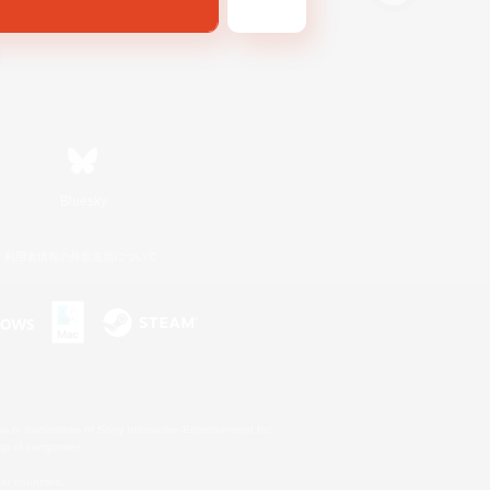
Bluesky
利用者情報の外部送信について
s or trademarks of Sony Interactive Entertainment Inc.
up of companies.
er countries.