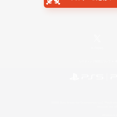
X
/
News
レーティング制度について
©2026 Sony Interactive Entertainment LLC."PlayStation
Microsoft, the 
Windows is e