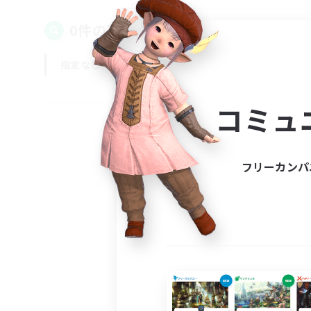
0件の募集が見つかりました！
指定なし
平日
週末
コミュ
フリーカンパ
募