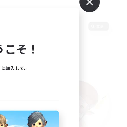
変更
うこそ！
ィに加入して、
た。