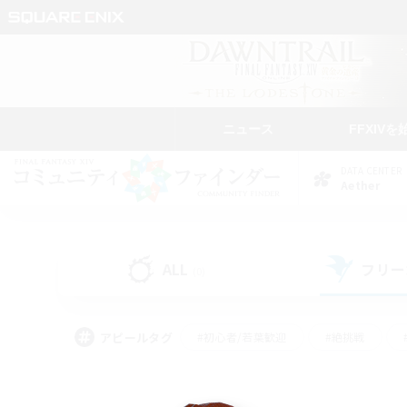
ニュース
FFXIVを
DATA CENTER
Aether
ALL
フリー
(0)
アピールタグ
#初心者/若葉歓迎
#絶挑戦
#モブハント
#学生中心
#なんでも楽しむ
#スクリーンショット撮影
#ハウジ