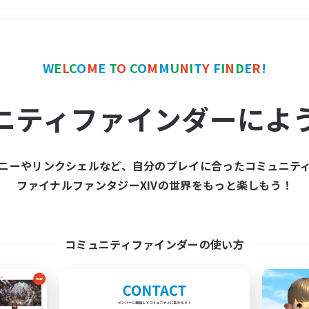
＃演奏
使用言語
W
E
L
C
O
M
E
T
O
C
O
M
M
U
N
I
T
Y
F
I
N
D
E
R
!
ニティファインダーによ
ニーやリンクシェルなど、自分のプレイに合ったコミュニテ
ファイナルファンタジーXIVの世界をもっと楽しもう！
募集数 0件
集が見つかりませんでし
コミュニティファインダーの使い方
条件を変えて検索してみるでっす！