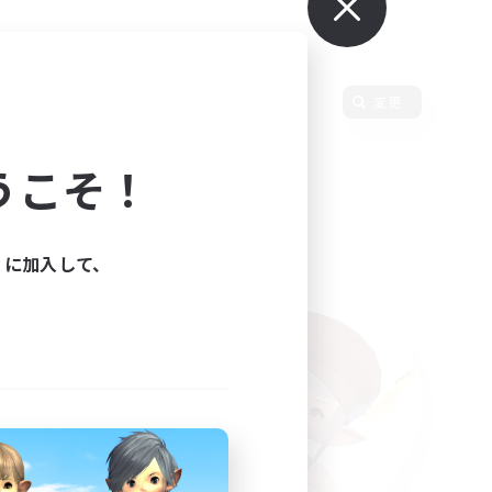
使用言語
変更
うこそ！
ィに加入して、
た。