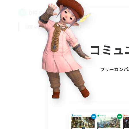
0件の募集が見つかりました！
指定なし
平日
週末
コミュ
フリーカンパ
募