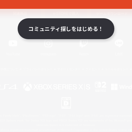
関連商品
e-STOREで購入
ゲームダウンロード
コミュニティ探しをはじめる！
Official Information
YouTube
Instagram
Twitch
LINE
著作権について
プライバシーポリシー
サポートセンター
ライセンス
ルール＆ポリシー
 Family Mark", "PlayStation", "PS5 logo", "PS5", "PS4 logo" and "PS4" are registered trademark
XBOX Sphere mark, the Series X|S logo and XBOX Series X|S are trademarks of the Microsoft gro
Nintendo Switch is a trademark of Nintendo.
ither a registered trademark or trademark of Microsoft Corporation in the United States and/or oth