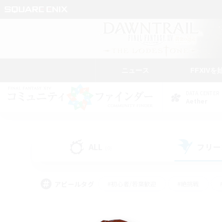
ニュース
FFXIVを
DATA CENTER
Aether
ALL
フリー
(0)
アピールタグ
#初心者/若葉歓迎
#絶挑戦
#モブハント
#学生中心
#なんでも楽しむ
#スクリーンショット撮影
#ハウジ