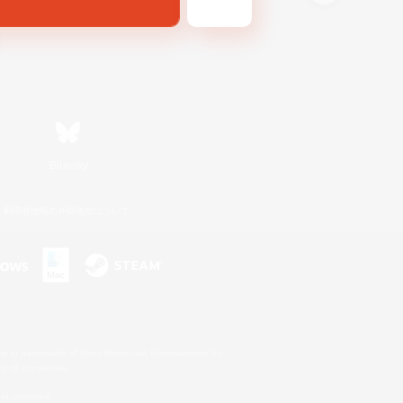
Bluesky
利用者情報の外部送信について
s or trademarks of Sony Interactive Entertainment Inc.
up of companies.
er countries.