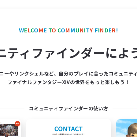
＃まったりゆっくり楽しむ
W
E
L
C
O
M
E
T
O
C
O
M
M
U
N
I
T
Y
F
I
N
D
E
R
!
ニティファインダーによ
ニーやリンクシェルなど、自分のプレイに合ったコミュニテ
ファイナルファンタジーXIVの世界をもっと楽しもう！
募集数 0件
集が見つかりませんでし
コミュニティファインダーの使い方
条件を変えて検索してみるでっす！