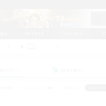
始める
プレイガイド
コミュニティ
ラ
WORLD
Faerie
カンパニー
LS & CWLS
(0)
(0)
#零式挑戦
#立ち上げメンバー募集
#社会人中心
#まったり
#体験歓迎
#クラフター中心
#ギャザラー中心
#ロー
ング
#演奏
#ミラプリ（ミラージュプリズム）
#クリア目指