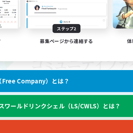
ステップ2
す
募集ページから連絡する
体
ree Company）とは？
スワールドリンクシェル（LS/CWLS）とは？
スマートフォン版へ