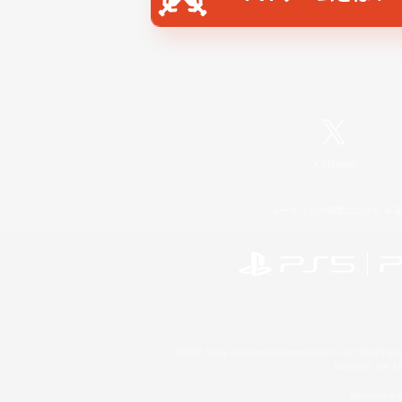
X
/
News
レーティング制度について
©2026 Sony Interactive Entertainment LLC."PlayStation
Microsoft, the 
Windows is e