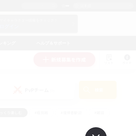
日本語
マイキャラクター情報をチェック！
ログイン
ンキング
ヘルプ＆サポート
新規募集を作成
リスト
ガイド
PvPチーム
検索
(0)
ゆっくり楽しむ
#極挑戦
#復帰者歓迎
#雑談
ルプレイ
#トレジャーハント
#レベリング
して頑張る
#プレイヤー主催イベント